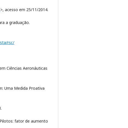
p
>, acesso em 25/11/2014.
ara a graduação.
sta/rsc/
 em Ciências Aeronáuticas
em: Uma Medida Proativa
.
Pilotos: fator de aumento