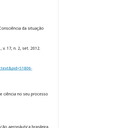
Consciência da situação
 v. 17, n. 2, set. 2012.
arttext&pid=S1806-
e ciência no seu processo
o aeronáutica brasileira.