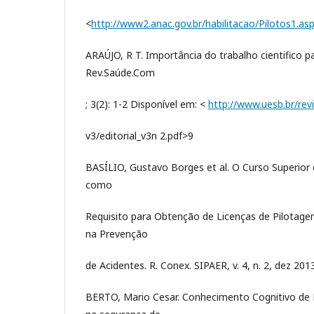
<
http://www2.anac.gov.br/habilitacao/Pilotos1.as
ARAÚJO, R T. Importância do trabalho cientifico p
Rev.Saúde.Com
; 3(2): 1-2 Disponível em: <
http://www.uesb.br/revi
v3/editorial_v3n 2.pdf>9
BASÍLIO, Gustavo Borges et al. O Curso Superior
como
Requisito para Obtenção de Licenças de Pilotag
na Prevenção
de Acidentes. R. Conex. SIPAER, v. 4, n. 2, dez 2013
BERTO, Mario Cesar. Conhecimento Cognitivo de 