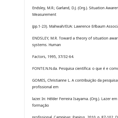
Endsley, M.R.; Garland, D.J. (Org.). Situation Awar
Measurement
(pp.1-23). Mahwah/EUA: Lawrence Erlbaum Associ
ENDSLEY, M.R. Toward a theory of situation awar
systems. Human
Factors, 1995, 37/32-64.
FONTE.N.N.da. Pesquisa científica: o que é e como
GOMES, Christianne L. A contribuição da pesquis
profissional em
lazer. In: Hélder Ferreira Isayama. (Org.). Lazer em
formação
profissional. Campinas: Papirus, 2010. p. 87-102. 