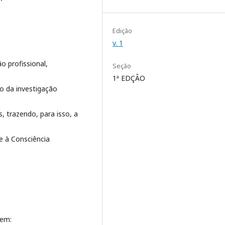
Edição
v. 1
o profissional,
Seção
1ª EDÇÂO
io da investigação
 trazendo, para isso, a
e à Consciência
 em: