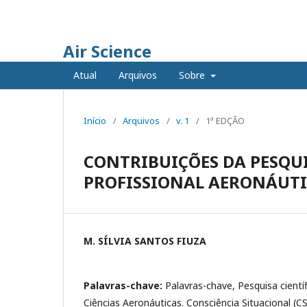
Air Science
Atual
Arquivos
Sobre
Início
/
Arquivos
/
v. 1
/
1ª EDÇÂO
CONTRIBUIÇÕES DA PESQU
PROFISSIONAL AERONÁUT
M. SÍLVIA SANTOS FIUZA
Palavras-chave:
Palavras-chave, Pesquisa cient
Ciências Aeronáuticas. Consciência Situacional (CS