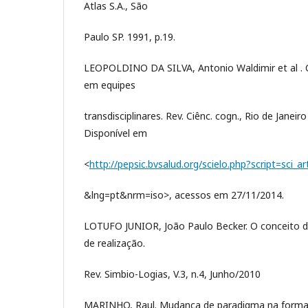
Atlas S.A., São
Paulo SP. 1991, p.19.
LEOPOLDINO DA SILVA, Antonio Waldimir et al . 
em equipes
transdisciplinares. Rev. Ciênc. cogn., Rio de Janeiro ,
Disponível em
<
http://pepsic.bvsalud.org/scielo.php?script=sci_
&lng=pt&nrm=iso>, acessos em 27/11/2014.
LOTUFO JUNIOR, João Paulo Becker. O conceito d
de realização.
Rev. Simbio-Logias, V.3, n.4, Junho/2010
MARINHO, Raul. Mudança de paradigma na formaçã