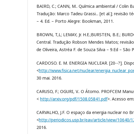
BAIRD, C.; CANN, M.. Química ambiental / Colin Ba
Tradução: Marco Tadeu Grassi... [et al.]; revisão t
– 4. Ed. – Porto Alegre: Bookman, 2011.
BROWN, T,L; LEMAY, Jr. H.E.;BURSTEN, B.E.; BURDGE
Central. Tradução Robson Mendes Matos; revisão
de Oliveira, Astréa F. de Souza Silva – 9.Ed – São P
CARDOSO. E. M. ENERGIA NUCLEAR. [20--?]. Dispo
<
http://www.fisica.net/nuclear/energia_nuclear_po
30 mai. 2016.
CARUSO, F.; OGURI, V.. O Átomo. PROFCEM Manusc
<
http://arxiv.org/pdf/1508.05841.pdf
>. Acesso em:
CARVALHO, J.F. O espaço da energia nuclear no Bra
<
http://periodicos.usp.br/eav/article/view/10640/
2016.