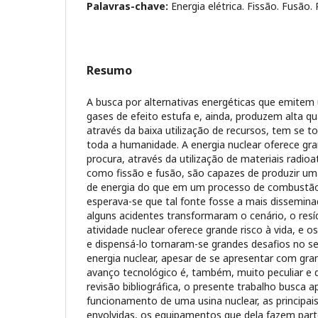
Palavras-chave:
Energia elétrica. Fissão. Fusão.
Resumo
A busca por alternativas energéticas que emite
gases de efeito estufa e, ainda, produzem alta q
através da baixa utilização de recursos, tem se 
toda a humanidade. A energia nuclear oferece gr
procura, através da utilização de materiais radioa
como fissão e fusão, são capazes de produzir u
de energia do que em um processo de combustão 
esperava-se que tal fonte fosse a mais dissemin
alguns acidentes transformaram o cenário, o resí
atividade nuclear oferece grande risco à vida, e 
e dispensá-lo tornaram-se grandes desafios no set
energia nuclear, apesar de se apresentar com gra
avanço tecnológico é, também, muito peculiar e d
revisão bibliográfica, o presente trabalho busca a
funcionamento de uma usina nuclear, as principai
envolvidas, os equipamentos que dela fazem parte