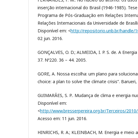
inserção internacional do Brasil (1946-1985). Tes
Programa de Pós-Graduação em Relações Internac
Relações Internacionais da Universidade de Brasília
Disponível em: <
http://repositorio.unb.br/handle
02 jun. 2016.
GONÇALVES, O. D.; ALMEIDA, I. P. S. de. A Energia 
37. Nº220. 36 – 44. 2005.
GORE, A. Nossa escolha: um plano para solucionar 
choice: a plan to solve the climate crisis”. Barueri
GUIMARÃES, S. P.. Mudança de clima e energia nucl
Disponível em:
<
http://www.bresserpereira.org.br/Terceiros/
Acesso em: 11 jun. 2016.
HINRICHS, R. A.; KLEINBACH, M. Energia e meio a