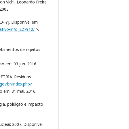
on Vichi, Leonardo Freire
2003.
0--?]. Disponível em:
ativo-info_227912/
>.
imentos de rejeitos
so em: 03 jun. 2016.
TRIA. Resíduos
.gov.br/index.php?
o em: 31 mai. 2016.
ogia, poluição e impacto
uclear. 2007. Disponível