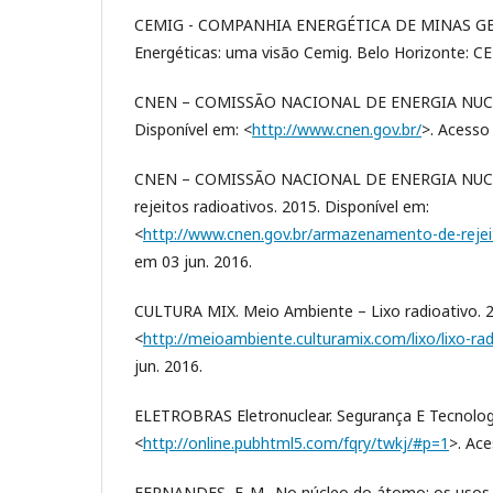
CEMIG - COMPANHIA ENERGÉTICA DE MINAS GERA
Energéticas: uma visão Cemig. Belo Horizonte: C
CNEN – COMISSÃO NACIONAL DE ENERGIA NUCLEAR
Disponível em: <
http://www.cnen.gov.br/
>. Acesso
CNEN – COMISSÃO NACIONAL DE ENERGIA NUCL
rejeitos radioativos. 2015. Disponível em:
<
http://www.cnen.gov.br/armazenamento-de-rejei
em 03 jun. 2016.
CULTURA MIX. Meio Ambiente – Lixo radioativo. 2
<
http://meioambiente.culturamix.com/lixo/lixo-rad
jun. 2016.
ELETROBRAS Eletronuclear. Segurança E Tecnologia
<
http://online.pubhtml5.com/fqry/twkj/#p=1
>. Ace
FERNANDES, F. M.. No núcleo do átomo: os usos d