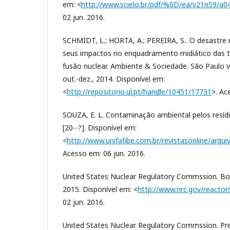
em: <
http://www.scielo.br/pdf/%0D/ea/v21n59/a0
02 jun. 2016.
SCHMIDT, L.; HORTA, A.; PEREIRA, S.. O desastre
seus impactos no enquadramento midiático das te
fusão nuclear. Ambiente & Sociedade. São Paulo v. 
out.-dez., 2014. Disponível em:
<
http://repositorio.ul.pt/handle/10451/17731
>. Ac
SOUZA, E. L. Contaminação ambiental pelos resíd
[20--?]. Disponível em:
<
http://www.unifafibe.com.br/revistasonline/arqu
Acesso em: 06 jun. 2016.
United States Nuclear Regulatory Commssion. Boi
2015. Disponível em: <
http://www.nrc.gov/reactor
02 jun. 2016.
United States Nuclear Regulatory Commssion. Pre