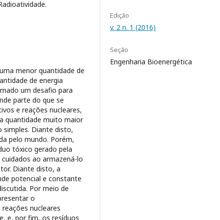
 Radioatividade.
Edição
v. 2 n. 1 (2016)
Seção
Engenharia Bioenergética
m uma menor quantidade de
uantidade de energia
tornado um desafio para
ande parte do que se
tivos e reações nucleares,
ma quantidade muito maior
simples. Diante disto,
ada pelo mundo. Porém,
duo tóxico gerado pela
os cuidados ao armazená-lo
or. Diante disto, a
nde potencial e constante
iscutida. Por meio de
presentar o
s reações nucleares
, e, por fim, os resíduos