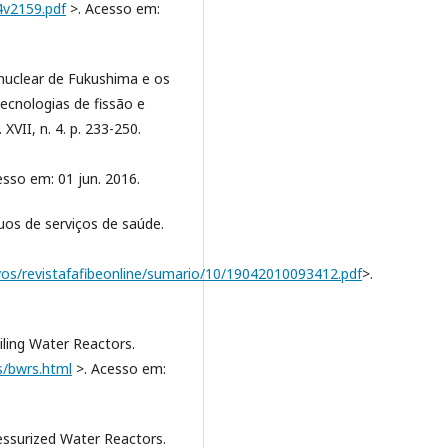
4v2159.pdf
>. Acesso em:
 nuclear de Fukushima e os
cnologias de fissão e
XVII, n. 4. p. 233-250.
esso em: 01 jun. 2016.
uos de serviços de saúde.
ivos/revistafafibeonline/sumario/10/19042010093412.pdf
>.
ling Water Reactors.
s/bwrs.html
>. Acesso em:
ssurized Water Reactors.