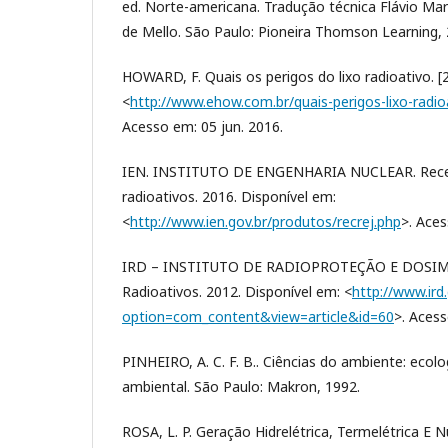
ed. Norte-americana. Tradução técnica Flávio Mar
de Mello. São Paulo: Pioneira Thomson Learning, 
HOWARD, F. Quais os perigos do lixo radioativo. [2
<
http://www.ehow.com.br/quais-perigos-lixo-radio
Acesso em: 05 jun. 2016.
IEN. INSTITUTO DE ENGENHARIA NUCLEAR. Receb
radioativos. 2016. Disponível em:
<
http://www.ien.gov.br/produtos/recrej.php
>. Aces
IRD – INSTITUTO DE RADIOPROTEÇÃO E DOSIME
Radioativos. 2012. Disponível em: <
http://www.ird
option=com_content&view=article&id=60
>. Acess
PINHEIRO, A. C. F. B.. Ciências do ambiente: ecol
ambiental. São Paulo: Makron, 1992.
ROSA, L. P. Geração Hidrelétrica, Termelétrica E N