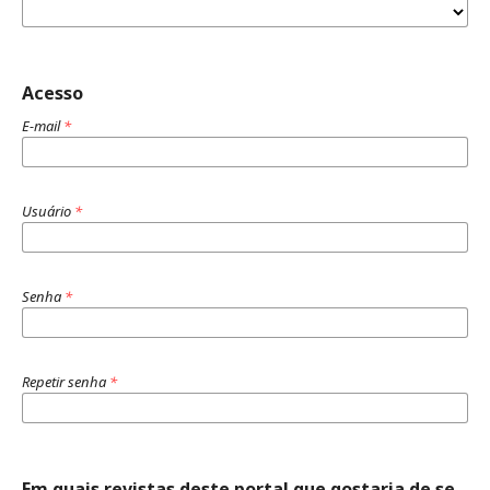
Acesso
E-mail
*
Usuário
*
Senha
*
Repetir senha
*
Em quais revistas deste portal que gostaria de se