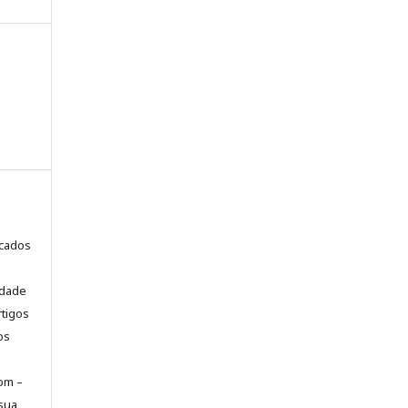
icados
idade
tigos
os
com –
 sua