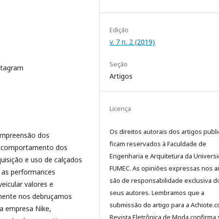
Edição
v. 7 n. 2 (2019)
Seção
nstagram
Artigos
Licença
Os direitos autorais dos artigos publ
 compreensão dos
ficam reservados à Faculdade de
no comportamento dos
Engenharia e Arquitetura da Univers
quisição e uso de calçados
FUMEC. As opiniões expressas nos ar
r as performances
são de responsabilidade exclusiva d
eicular valores e
seus autores. Lembramos que a
amente nos debruçamos
submissão do artigo para a Achiote.
la empresa Nike,
Revista Eletrônica de Moda confirma