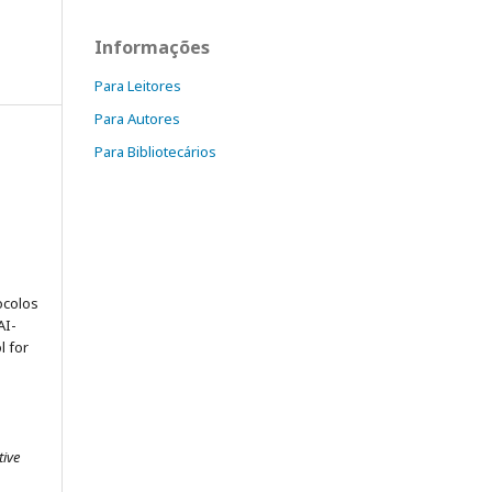
Informações
Para Leitores
Para Autores
Para Bibliotecários
ocolos
AI-
l for
tive