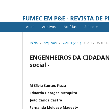
FUMEC EM P&E - REVISTA DE 
Atual
Arquivos
Notícias
Sobre
Início
/
Arquivos
/
V.2 N.1 (2019)
/
ATIVIDADES D
ENGENHEIROS DA CIDADANIA
social -
M Sílvia Santos Fiuza
Eduardo Georges Mesquita
João Carlos Castro
Fernanda Melgaço Magesty