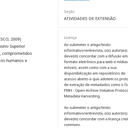
Seção
ATIVIDADES DE EXTENSÃO
Licença
ESCO, 2009)
Ao submeter o artigo/texto
nsino Superior
informativo/entrevista, o(s) autor(es)
os, comprometidos
deve(m) concordar com a difusão em
itos humanos e
formato eletrônico para web e mídias
móveis, assim como com a sua
disponibilização em repositórios de
acesso aberto e que adotem os prot
de extração de metadados como o O
PMH - Open Archive Initiative Protoco
Metadata Harvesting.
Ao submeter o artigo/texto
informativo/entrevista, o(s) autor(es)
deve(m) concordar com a licença
crea
commons
.