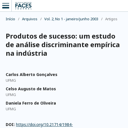
Início
/
Arquivos
/
Vol. 2, No 1 - janeiro/junho 2003
/
Artigos
Produtos de sucesso: um estudo
de análise discriminante empírica
na indústria
Carlos Alberto Gonçalves
UFMG
Celso Augusto de Matos
UFMG
Daniela Ferro de Oliveira
UFMG
DOI:
https://doi.org/10.21714/1984-