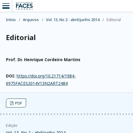
Início
/
Arquivos
/
Vol. 13, No 2 - abril/junho 2014
/
Editorial
Editorial
Prof. Dr. Henrique Cordeiro Martins
DOI:
https://doi.org/10.21714/1984-
6975FACES2014V13N2ART2484
PDF
Edição
Vol. 13, No 2 - abril/junho 2014