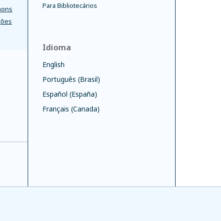
Para Bibliotecários
mons
ções
Idioma
English
Português (Brasil)
Español (España)
Français (Canada)