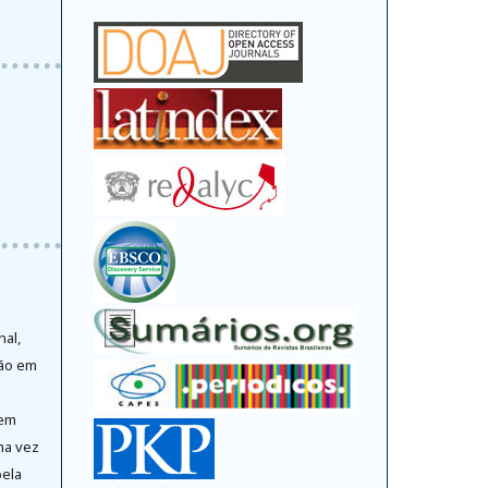
nal,
ção em
 em
ma vez
pela