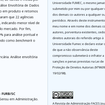
Universidade FUMEC, o mesmo jamai
Análise Envoltória de Dados
submetido por mim ou por qualquer
co em produto e retornos
dos demais co-autores a qualquer ou
ciaram que 22 agências
periódico. Através deste instrument
, indicando menor nível de
meu nome e em nome dos demais co
do mercado. Por fim,
autores, porventura existentes, cedo
70% para análise pontual e
direitos autorais do referido artigo à
tendo como
benchmark
o
Universidade Fumec e declaro estar 
de que a não observância deste
compromisso submeterá o infrator a
cária. Análise envoltória
sanções e penas previstas na Lei de
Proteção de Direitos Autorias (Nº9609
19/02/98).
- FURB/SC
 Sensu em Administração.
A Revista de Administração FACES Jou