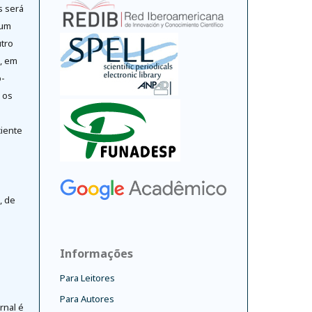
s será
 um
tro
o, em
-
 os
ciente
, de
Informações
Para Leitores
Para Autores
rnal é