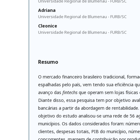
Universidade Regional de Blumenau - FURB/SC
Adriana
Universidade Regional de Blumenau - FURB/SC
Cleonice
Universidade Regional de Blumenau - FURB/SC
Resumo
O mercado financeiro brasileiro tradicional, form
espalhadas pelo país, vem tendo sua eficiência q
avanço das
fintechs
que operam sem lojas físicas e
Diante disso, essa pesquisa tem por objetivo avali
bancárias a partir da abordagem de rentabilidade
objetivo do estudo analisou-se uma rede de 56 a
municípios. Os dados considerados foram: núme
clientes, despesas totais, PIB do município, núm
concorrentes, margem de contribuição por produt