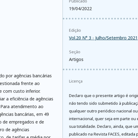
Publicado
19/04/2022
Edição
Vol.20 N° 3 - Julho/Setembro 2021
Seção
Artigos
ado por agências bancárias
Licença
uestionada frente ao
 com custo inferior.
Declaro que o presente artigo é origi
ar a eficiência de agências
não tendo sido submetido à publica
. Para atendimento ao
qualquer outro periódico nacional ou
gências bancárias, em 49
internacional, quer seja em parte ou
ro de empregados e de
sua totalidade. Declaro, ainda, que u
ero de agências
publicado na Revista FACES, editada 
o, de tarifas e média por