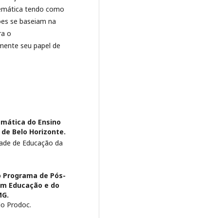
temática tendo como
ções se baseiam na
ra o
emente seu papel de
mática do Ensino
de Belo Horizonte.
ade de Educação da
.
o Programa de Pós-
em Educação e do
MG.
o Prodoc.