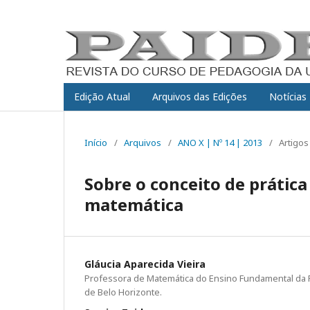
Edição Atual
Arquivos das Edições
Notícias
Início
/
Arquivos
/
ANO X | Nº 14 | 2013
/
Artigos
Sobre o conceito de prática
matemática
Gláucia Aparecida Vieira
Professora de Matemática do Ensino Fundamental da 
de Belo Horizonte.