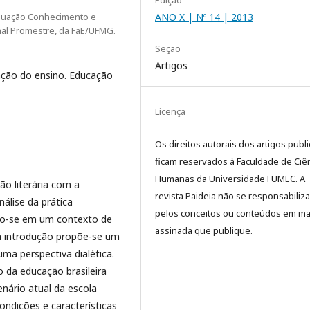
Edição
duação Conhecimento e
ANO X | Nº 14 | 2013
nal Promestre, da FaE/UFMG.
Seção
Artigos
zação do ensino. Educação
Licença
Os direitos autorais dos artigos publ
ficam reservados à Faculdade de Ciê
Humanas da Universidade FUMEC. A
ão literária com a
revista Paideia não se responsabiliza
álise da prática
pelos conceitos ou conteúdos em ma
do-se em um contexto de
assinada que publique.
na introdução propõe-se um
ma perspectiva dialética.
 da educação brasileira
nário atual da escola
ondições e características