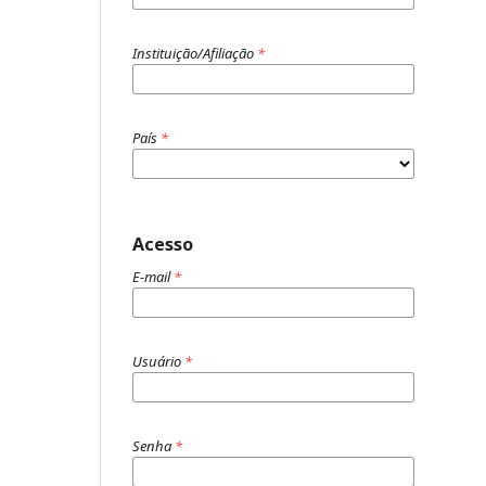
Instituição/Afiliação
*
País
*
Acesso
E-mail
*
Usuário
*
Senha
*