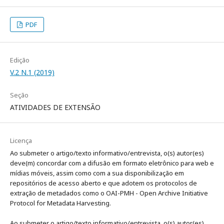
PDF
Edição
V.2 N.1 (2019)
Seção
ATIVIDADES DE EXTENSÃO
Licença
Ao submeter o artigo/texto informativo/entrevista, o(s) autor(es)
deve(m) concordar com a difusão em formato eletrônico para web e
mídias móveis, assim como com a sua disponibilização em
repositórios de acesso aberto e que adotem os protocolos de
extração de metadados como o OAI-PMH - Open Archive Initiative
Protocol for Metadata Harvesting.
Ao submeter o artigo/texto informativo/entrevista, o(s) autor(es)