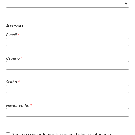
Acesso
E-mail
*
Usuário
*
Senha
*
Repetir senha
*
Sim, eu concordo em ter meus dados coletados e