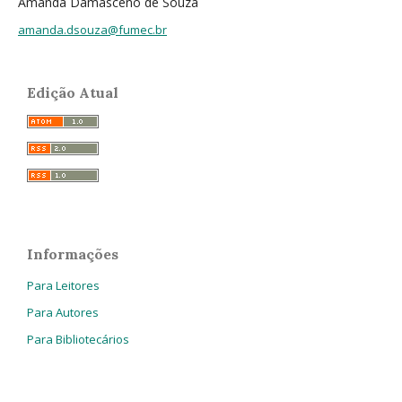
Amanda Damasceno de Souza
amanda.dsouza@fumec.br
Edição Atual
Informações
Para Leitores
Para Autores
Para Bibliotecários