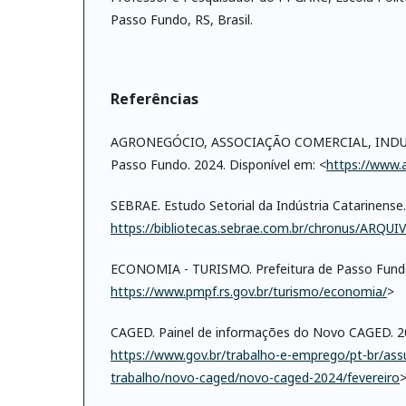
Passo Fundo, RS, Brasil.
Referências
AGRONEGÓCIO, ASSOCIAÇÃO COMERCIAL, INDUS
Passo Fundo. 2024. Disponível em: <
https://www.a
SEBRAE. Estudo Setorial da Indústria Catarinense.
https://bibliotecas.sebrae.com.br/chronus/ARQ
ECONOMIA - TURISMO. Prefeitura de Passo Fundo
https://www.pmpf.rs.gov.br/turismo/economia/
>
CAGED. Painel de informações do Novo CAGED. 20
https://www.gov.br/trabalho-e-emprego/pt-br/assu
trabalho/novo-caged/novo-caged-2024/fevereiro