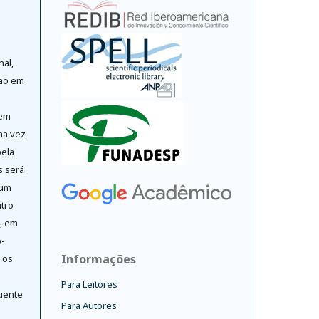
nal,
ção em
 em
ma vez
pela
s será
 um
tro
o, em
-
Informações
 os
Para Leitores
ciente
Para Autores