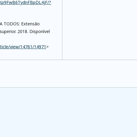
Sd7Kp9FwB6TydnFBpDL4jF/?
RA TODOS: Extensão
superior. 2018. Disponível
rticle/view/14761/14971
>