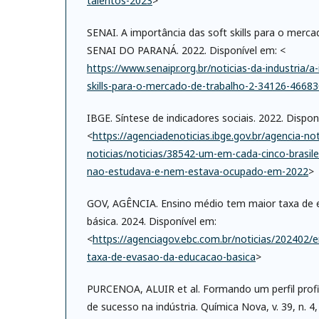
talentos-2023
>
SENAI. A importância das soft skills para o merc
SENAI DO PARANÁ. 2022. Disponível em: <
https://www.senaipr.org.br/noticias-da-industria/a
skills-para-o-mercado-de-trabalho-2-34126-46683
IBGE. Síntese de indicadores sociais. 2022. Dispon
<
https://agenciadenoticias.ibge.gov.br/agencia-no
noticias/noticias/38542-um-em-cada-cinco-brasil
nao-estudava-e-nem-estava-ocupado-em-2022
>
GOV, AGÊNCIA. Ensino médio tem maior taxa de 
básica. 2024. Disponível em:
<
https://agenciagov.ebc.com.br/noticias/202402
taxa-de-evasao-da-educacao-basica
>
PURCENOA, ALUIR et al. Formando um perfil profi
de sucesso na indústria. Química Nova, v. 39, n. 4