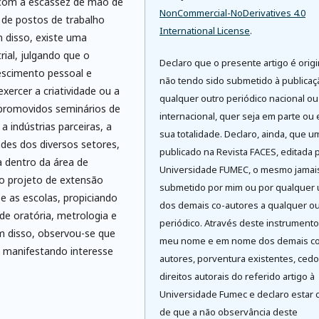
e com a escassez de mão de
NonCommercial-NoDerivatives 4.0
 de postos de trabalho
International License
.
 disso, existe uma
ial, julgando que o
Declaro que o presente artigo é origi
scimento pessoal e
não tendo sido submetido à publica
xercer a criatividade ou a
qualquer outro periódico nacional ou
 promovidos seminários de
internacional, quer seja em parte ou
a indústrias parceiras, a
sua totalidade. Declaro, ainda, que u
ades dos diversos setores,
publicado na Revista FACES, editada 
a dentro da área de
Universidade FUMEC, o mesmo jamai
 o projeto de extensão
submetido por mim ou por qualquer
 e as escolas, propiciando
dos demais co-autores a qualquer ou
de oratória, metrologia e
periódico. Através deste instrument
ém disso, observou-se que
meu nome e em nome dos demais co
, manifestando interesse
autores, porventura existentes, cedo
direitos autorais do referido artigo à
Universidade Fumec e declaro estar 
de que a não observância deste