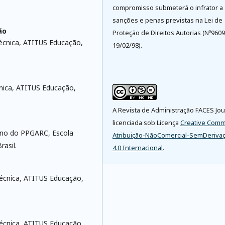
compromisso submeterá o infrator a
sanções e penas previstas na Lei de
ão
Proteção de Direitos Autorias (Nº9609
écnica, ATITUS Educação,
19/02/98).
cnica, ATITUS Educação,
A Revista de Administração FACES Jou
licenciada sob Licença
Creative Com
uno do PPGARC, Escola
Atribuição-NãoComercial-SemDeriva
asil.
4.0 Internacional
.
écnica, ATITUS Educação,
écnica, ATITUS Educação,