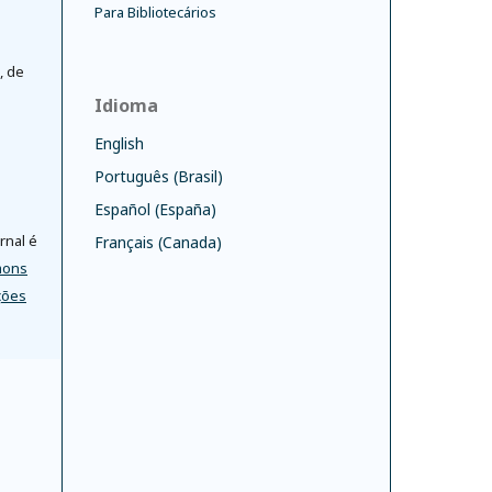
Para Bibliotecários
, de
Idioma
English
Português (Brasil)
Español (España)
rnal é
Français (Canada)
mons
ções