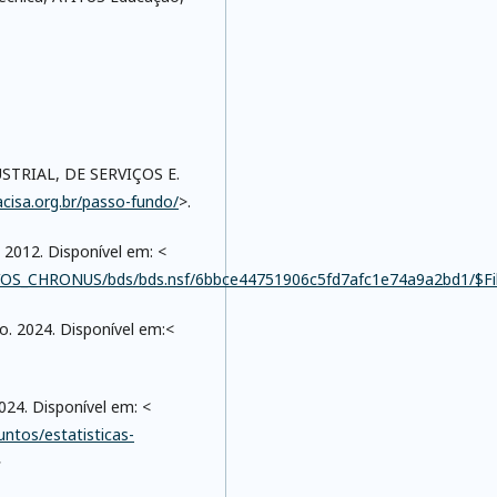
TRIAL, DE SERVIÇOS E.
cisa.org.br/passo-fundo/
>.
 2012. Disponível em: <
UIVOS_CHRONUS/bds/bds.nsf/6bbce44751906c5fd7afc1e74a9a2bd1/$Fil
. 2024. Disponível em:<
24. Disponível em: <
ntos/estatisticas-
>