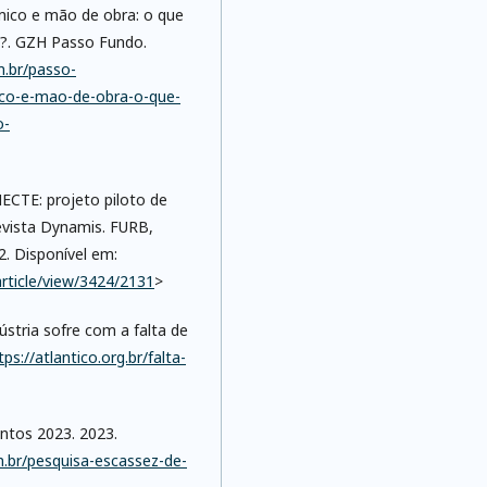
co e mão de obra: o que
o?. GZH Passo Fundo.
m.br/passo-
co-e-mao-de-obra-o-que-
o-
TE: projeto piloto de
evista Dynamis. FURB,
2. Disponível em:
article/view/3424/2131
>
ria sofre com a falta de
tps://atlantico.org.br/falta-
tos 2023. 2023.
.br/pesquisa-escassez-de-