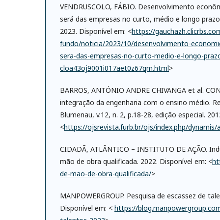
VENDRUSCOLO, FÁBIO. Desenvolvimento econômi
será das empresas no curto, médio e longo praz
2023. Disponível em: <
https://gauchazh.clicrbs.co
fundo/noticia/2023/10/desenvolvimento-economi
sera-das-empresas-no-curto-medio-e-longo-praz
cloa43oj9001i017aet0z67qm.html
>
BARROS, ANTÓNIO ANDRE CHIVANGA et al. CONEC
integração da engenharia com o ensino médio. R
Blumenau, v.12, n. 2, p.18-28, edição especial. 201
<
https://ojsrevista.furb.br/ojs/index.php/dynamis/
CIDADÃ, ATLÂNTICO – INSTITUTO DE AÇÃO. Indúst
mão de obra qualificada. 2022. Disponível em: <
ht
de-mao-de-obra-qualificada/
>
MANPOWERGROUP. Pesquisa de escassez de talen
Disponível em: <
https://blog.manpowergroup.com