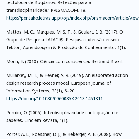
tectologia de Bogdanov: Reflexões para a
transdisciplinaridade? PRISMA.COM, 18.
https://pentaho.letras.up.pt/ojs/index.php/prismacom/article/vie
Mattos, M. C., Marques, M. S. T., & Goulart, I. B. (2017). O
Grupo de Pesquisa LATACI®: Pesquisa-extensão-ensino.
Tekton, Aprendizagem & Produção do Conhecimento, 1(1).
Morin, E. (2010). Ciência com consciência. Bertrand Brasil.
Mullarkey, M. T., & Hevner, A. R. (2019). An elaborated action
design research process model. European Journal of
Information Systems, 28(1), 6–20.
https://doi.org/10.1080/0960085X.2018.1451811
Pombo, O. (2006). Interdisciplinaridade e integração dos
saberes. Liinc em Revista, 1(1).
Porter, A. L., Roessner, D. J., & Heberger, A. E. (2008). How