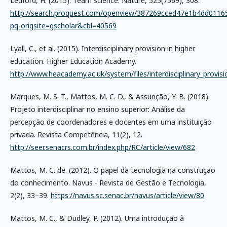
Ledford, H. (2015). Team science. Nature, 525(7569), 308.
http://search.proquest.com/openview/387269cced47e1b4dd011
pq-origsite=gscholar&cbl=40569
Lyall, C., et al. (2015). Interdisciplinary provision in higher
education. Higher Education Academy.
http://www.heacademy.ac.uk/system/files/interdisciplinary_provisi
Marques, M. S. T., Mattos, M. C. D., & Assunção, Y. B. (2018).
Projeto interdisciplinar no ensino superior: Análise da
percepção de coordenadores e docentes em uma instituição
privada. Revista Competência, 11(2), 12.
http://seer.senacrs.com.br/index.php/RC/article/view/682
Mattos, M. C. de. (2012). O papel da tecnologia na construção
do conhecimento. Navus - Revista de Gestão e Tecnologia,
2(2), 33–39.
https://navus.sc.senac.br/navus/article/view/80
Mattos, M. C., & Dudley, P. (2012). Uma introdução à