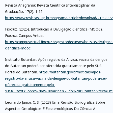
Revista Anagrama: Revista Científica Interdisciplinar da
Graduação, 17(2), 1-15.
https://www.revistas.usp.br/anagrama/article/download/213983
Fiocruz. (2025). Introdução à Divulgação Científica (MOOC).
Fiocruz: Campus Virtual.
https://campusvirtual.fiocruz.br/gestordecursos/hotsite/divulgaca
cientifica-mooc
Instituto Butantan. Após registro da Anvisa, vacina da dengue
do Butantan poderá ser oferecida gratuitamente pelo SUS.
Portal do Butantan.
https://butantan.gov.br/noticias/apos-
registro-da-anvisa-vacina-da-dengue-do-butantan-podera-ser-
oferecida-gratuitamente-pelo-
sus#:~:text=Sobre%20a%20vacina%20do%20Butantan&text=
Leonardo Júnior, C. S. (2023) Uma Revisão Bibliográfica Sobre
Aspectos Ontológicos E Epistemológicos Da Ciência: A