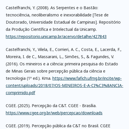
Castelfranchi, Y. (2008). As Serpentes e o Bastão:
tecnociência, neoliberalismo e inexorabilidade [Tese de
Doutorado, Universidade Estadual de Campinas]. Repositório
da Produção Científica e Intelectual da Unicamp.
https://repositorio.unicamp.br/acervo/detalhe/427843
Castelfranchi, Y., Vilela, E., Corrieri, A. C., Costa, E., Lacerda, F.,
Moreira, I. de C., Massarani, L., Simões, S., & Fagundes, V.
(2016). Os mineiros e a ciência: primeira pesquisa do Estado
de Minas Gerais sobre percepção pública da ciência e
tecnologia (1ª ed.). Kma.
https://www.fafich.ufmg.br/incite/wp-
content/uploads/2018/07/OS-MINEIROS-E-A-CI%C3%8ANCIA-
comprimido.pdf
CGEE. (2025). Percepção da C&T. CGEE - Brasília.
https://www.cgee.org.br/web/percepcao/downloads
CGEE. (2019). Percepção pública da C&T no Brasil. CGEE