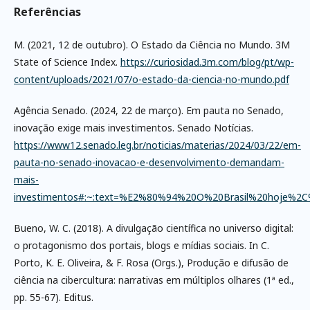
Referências
M. (2021, 12 de outubro). O Estado da Ciência no Mundo. 3M
State of Science Index.
https://curiosidad.3m.com/blog/pt/wp-
content/uploads/2021/07/o-estado-da-ciencia-no-mundo.pdf
Agência Senado. (2024, 22 de março). Em pauta no Senado,
inovação exige mais investimentos. Senado Notícias.
https://www12.senado.leg.br/noticias/materias/2024/03/22/em-
pauta-no-senado-inovacao-e-desenvolvimento-demandam-
mais-
investimentos#:~:text=%E2%80%94%20O%20Brasil%20hoje%
Bueno, W. C. (2018). A divulgação científica no universo digital:
o protagonismo dos portais, blogs e mídias sociais. In C.
Porto, K. E. Oliveira, & F. Rosa (Orgs.), Produção e difusão de
ciência na cibercultura: narrativas em múltiplos olhares (1ª ed.,
pp. 55-67). Editus.