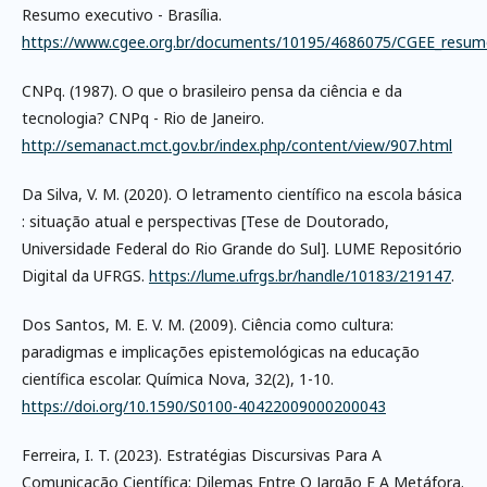
Resumo executivo - Brasília.
https://www.cgee.org.br/documents/10195/4686075/CGEE_resum
CNPq. (1987). O que o brasileiro pensa da ciência e da
tecnologia? CNPq - Rio de Janeiro.
http://semanact.mct.gov.br/index.php/content/view/907.html
Da Silva, V. M. (2020). O letramento científico na escola básica
: situação atual e perspectivas [Tese de Doutorado,
Universidade Federal do Rio Grande do Sul]. LUME Repositório
Digital da UFRGS.
https://lume.ufrgs.br/handle/10183/219147
.
Dos Santos, M. E. V. M. (2009). Ciência como cultura:
paradigmas e implicações epistemológicas na educação
científica escolar. Química Nova, 32(2), 1-10.
https://doi.org/10.1590/S0100-40422009000200043
Ferreira, I. T. (2023). Estratégias Discursivas Para A
Comunicação Científica: Dilemas Entre O Jargão E A Metáfora.