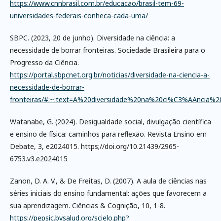
https://www.cnnbrasil.com.br/educacao/brasil-tem-69-
universidades-federais-conheca-cada-uma/
SBPC. (2023, 20 de junho). Diversidade na ciência: a
necessidade de borrar fronteiras. Sociedade Brasileira para o
Progresso da Ciência.
https://portal.sbpcnet.org.br/noticias/diversidade-na-ciencia-a-
necessidade-de-borrar-
fronteiras/#:~:text=A%20diversidade%20na%20ci%C3%AAncia
Watanabe, G. (2024). Desigualdade social, divulgação científica
e ensino de física: caminhos para reflexão. Revista Ensino em
Debate, 3, e2024015. https;//doi.org/10.21439/2965-
6753.v3.e2024015
Zanon, D. A. V., & De Freitas, D. (2007). A aula de ciências nas
séries iniciais do ensino fundamental: ações que favorecem a
sua aprendizagem. Ciências & Cognição, 10, 1-8.
https://pepsic.bvsalud.org/scielo.php?