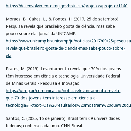
https://desenvolvimento.mg.gov.br/inicio/projetos/projeto/1140
Moraes, B., Caires, L., & Fontes, H. (2017, 25 de setembro).
Pesquisa revela que brasileiro gosta de ciência, mas sabe
pouco sobre ela. Jornal da UNICAMP.
https://www.unicamp.br/unicamp/ju/noticias/2017/09/25/pesquisa
revela-que-brasileiro-gosta-de-ciencia-mas-sabe-pouco-sobre-
ela
Prates, M. (2019). Levantamento revela que 70% dos jovens
têm interesse em ciência e tecnologia. Universidade Federal
de Minas Gerais - Pesquisa e Inovação.
https://ufmg.br/comunicacao/noticias/levantamento-revela-
que-70-dos-jovens-tem-interesse-em-ciencia-e-
tecnologia#:~:text=Os%20resultados%20mostram%20que%20q
Santos, C. (2025, 16 de janeiro). Brasil tem 69 universidades
federais; conheça cada uma. CNN Brasil.