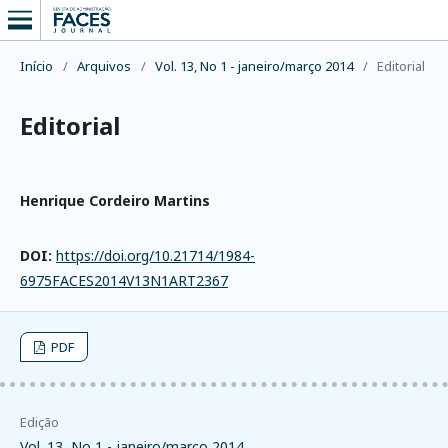
Início
/
Arquivos
/
Vol. 13, No 1 - janeiro/março 2014
/
Editorial
Editorial
Henrique Cordeiro Martins
DOI:
https://doi.org/10.21714/1984-
6975FACES2014V13N1ART2367
PDF
Edição
Vol. 13, No 1 - janeiro/março 2014