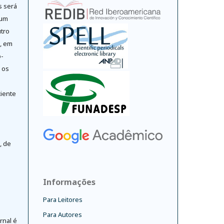
s será
 um
tro
o, em
-
 os
ciente
, de
Informações
Para Leitores
Para Autores
rnal é