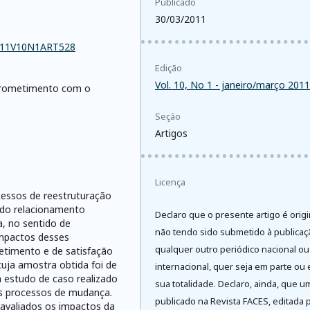
Publicado
30/03/2011
2011V10N1ART528
Edição
Vol. 10, No 1 - janeiro/março 2011
prometimento com o
Seção
Artigos
Licença
cessos de reestruturação
a do relacionamento
Declaro que o presente artigo é origi
a, no sentido de
não tendo sido submetido à publica
impactos desses
qualquer outro periódico nacional ou
etimento e de satisfação
cuja amostra obtida foi de
internacional, quer seja em parte ou
estudo de caso realizado
sua totalidade. Declaro, ainda, que u
s processos de mudança.
publicado na Revista FACES, editada 
 avaliados os impactos da