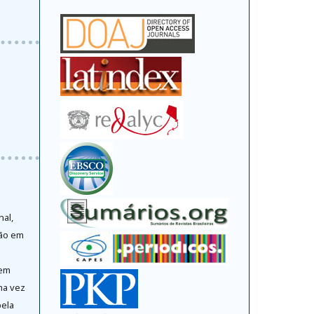
nal,
ção em
 em
ma vez
pela