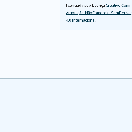
licenciada sob Licença
Creative Com
Atribuição-NãoComercial-SemDeriva
4.0 Internacional
.