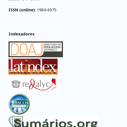
ISSN (online)
: 1984-6975
Indexadores