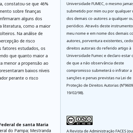
ra, constatou-se que 46%
Universidade FUMEC, o mesmo jamai
mento sobre finanças
submetido por mim ou por qualquer
onfirmaram alguns dos
dos demais co-autores a qualquer ou
 literatura, como a maior
periódico. Através deste instrument
lteiros. Na análise de
meu nome e em nome dos demais co
percepção de risco
autores, porventura existentes, cedo
s fatores estudados, os
direitos autorais do referido artigo à
endo que quanto maior a
Universidade Fumec e declaro estar 
ira menor a propensão ao
de que a não observância deste
presentaram baixos níveis
compromisso submeterá o infrator a
or perante o risco
sanções e penas previstas na Lei de
Proteção de Direitos Autorias (Nº9609
19/02/98).
Federal de santa Maria
deral do Pampa; Mestranda
A Revista de Administração FACES Jou