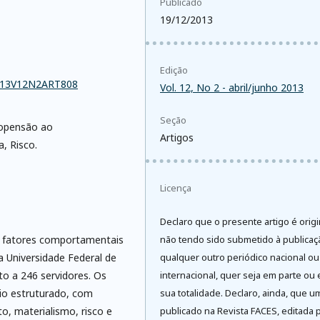
Publicado
19/12/2013
Edição
2013V12N2ART808
Vol. 12, No 2 - abril/junho 2013
Seção
ropensão ao
Artigos
, Risco.
Licença
Declaro que o presente artigo é origi
de fatores comportamentais
não tendo sido submetido à publica
 Universidade Federal de
qualquer outro periódico nacional ou
to a 246 servidores. Os
internacional, quer seja em parte ou
io estruturado, com
sua totalidade. Declaro, ainda, que u
o, materialismo, risco e
publicado na Revista FACES, editada 