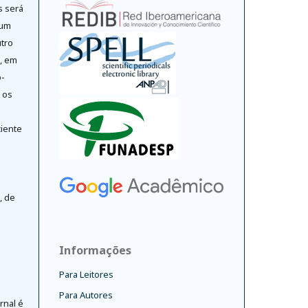
s será
 um
tro
o, em
-
 os
ciente
, de
Informações
Para Leitores
Para Autores
rnal é