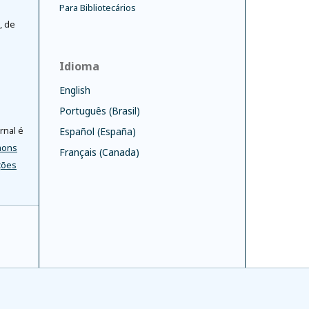
Para Bibliotecários
, de
Idioma
English
Português (Brasil)
rnal é
Español (España)
mons
Français (Canada)
ções