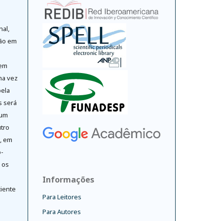
nal,
ção em
 em
ma vez
pela
s será
 um
tro
o, em
-
 os
Informações
ciente
Para Leitores
Para Autores