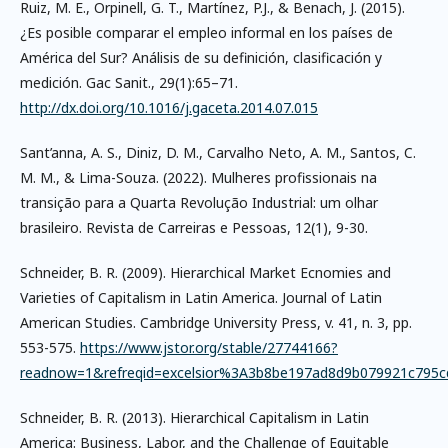
Ruiz, M. E., Orpinell, G. T., Martínez, P.J., & Benach, J. (2015).
¿Es posible comparar el empleo informal en los países de
América del Sur? Análisis de su definición, clasificación y
medición. Gac Sanit., 29(1):65–71.
http://dx.doi.org/10.1016/j.gaceta.2014.07.015
Sant’anna, A. S., Diniz, D. M., Carvalho Neto, A. M., Santos, C.
M. M., & Lima-Souza. (2022). Mulheres profissionais na
transição para a Quarta Revolução Industrial: um olhar
brasileiro. Revista de Carreiras e Pessoas, 12(1), 9-30.
Schneider, B. R. (2009). Hierarchical Market Ecnomies and
Varieties of Capitalism in Latin America. Journal of Latin
American Studies. Cambridge University Press, v. 41, n. 3, pp.
553-575.
https://www.jstor.org/stable/27744166?
readnow=1&refreqid=excelsior%3A3b8be197ad8d9b079921c795
Schneider, B. R. (2013). Hierarchical Capitalism in Latin
America: Business, Labor, and the Challenge of Equitable