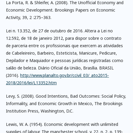
La Porta, R. & Shleifer, A. (2008). The Unofficial Economy and
Economic Development. Brookings Papers on Economic
Activity, 39, 2 :275–363.
Lei n. 13.352, de 27 de outubro de 2016. Altera a Lei no
12.592, de 18 de janeiro 2012, para dispor sobre o contrato
de parceria entre os profissionais que exercem as atividades
de Cabeleireiro, Barbeiro, Esteticista, Manicure, Pedicure,
Depilador e Maquiador e pessoas jurídicas registradas como
salão de beleza. Diário Oficial da União, Brasília. BRASIL
(2016).
http://www.planalto.gov.br/ccivil_03/_ato2015-
2018/2016/lei/L13352.htm
Levy, S. (2008). Good Intentions, Bad Outcomes: Social Policy,
Informality, and Economic Growth in Mexico, The Brookings
Institution Press, Washington, D.C.
Lewis, W. A. (1954). Economic development with unlimited
supplies of labour. The manchester school, v. 22, n. 2, p. 139-