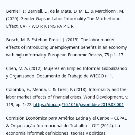
Berniell, I.; Berniell, L., de la Mata, D. M. E., & Marchionni, M.
(2020). Gender Gaps in Labor Informality:The Motherhood
Effect. CAF - WO R K ING PA P E R.
Bosch, M. & Esteban-Pretel, J. (2015). The labor market
effects of introducing unemployment benefits in an economy
with high informality. European Economic Review, 75 p.1–17.
Chen, M. A. (2012). Mujeres en Empleo Informal: Globalizando
y Organizando. Documento de Trabajo de WIEGO n. 1.
Colombo, E., Menna, L. & Tirelli, P. (2018). Informality and the
labor market effects of financial crises. World Development, v.
119, pp. 1-22.
https://doi.org/10.1016/j.worlddev.2019.03.001
Comisión Económica para América Latina y el Caribe – CEPAL
& Organização Internacional do Trabalho – OIT (2014). La
economía informal: definiciones, teorías y políticas.