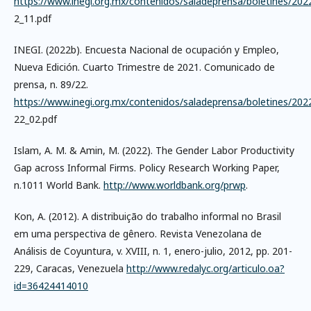
https://www.inegi.org.mx/contenidos/saladeprensa/boletines/20
2_11.pdf
INEGI. (2022b). Encuesta Nacional de ocupación y Empleo,
Nueva Edición. Cuarto Trimestre de 2021. Comunicado de
prensa, n. 89/22.
https://www.inegi.org.mx/contenidos/saladeprensa/boletines/202
22_02.pdf
Islam, A. M. & Amin, M. (2022). The Gender Labor Productivity
Gap across Informal Firms. Policy Research Working Paper,
n.1011 World Bank.
http://www.worldbank.org/prwp
.
Kon, A. (2012). A distribuição do trabalho informal no Brasil
em uma perspectiva de gênero. Revista Venezolana de
Análisis de Coyuntura, v. XVIII, n. 1, enero-julio, 2012, pp. 201-
229, Caracas, Venezuela
http://www.redalyc.org/articulo.oa?
id=36424414010