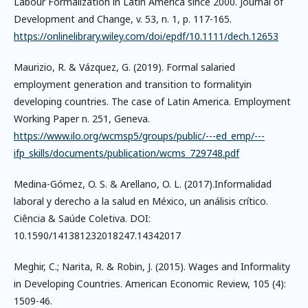
Labour Formalization in Latin America since 2000. Journal of
Development and Change, v. 53, n. 1, p. 117-165.
https://onlinelibrary.wiley.com/doi/epdf/10.1111/dech.12653
Maurizio, R. & Vázquez, G. (2019). Formal salaried
employment generation and transition to formalityin
developing countries. The case of Latin America. Employment
Working Paper n. 251, Geneva.
https://www.ilo.org/wcmsp5/groups/public/---ed_emp/---
ifp_skills/documents/publication/wcms_729748.pdf
Medina-Gómez, O. S. & Arellano, O. L. (2017).Informalidad
laboral y derecho a la salud en México, un análisis crítico.
Ciência & Saúde Coletiva. DOI:
10.1590/141381232018247.14342017
Meghir, C.; Narita, R. & Robin, J. (2015). Wages and Informality
in Developing Countries. American Economic Review, 105 (4):
1509-46.