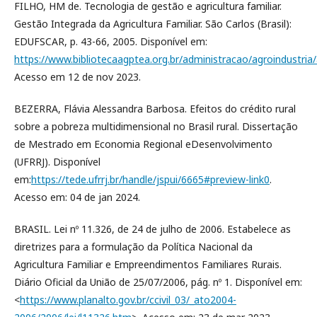
FILHO, HM de. Tecnologia de gestão e agricultura familiar.
Gestão Integrada da Agricultura Familiar. São Carlos (Brasil):
EDUFSCAR, p. 43-66, 2005. Disponível em:
https://www.bibliotecaagptea.org.br/administracao/agroin
Acesso em 12 de nov 2023.
BEZERRA, Flávia Alessandra Barbosa. Efeitos do crédito rural
sobre a pobreza multidimensional no Brasil rural. Dissertação
de Mestrado em Economia Regional eDesenvolvimento
(UFRRJ). Disponível
em:
https://tede.ufrrj.br/handle/jspui/6665#preview-link0
.
Acesso em: 04 de jan 2024.
BRASIL. Lei nº 11.326, de 24 de julho de 2006. Estabelece as
diretrizes para a formulação da Política Nacional da
Agricultura Familiar e Empreendimentos Familiares Rurais.
Diário Oficial da União de 25/07/2006, pág. nº 1. Disponível em:
<
https://www.planalto.gov.br/ccivil_03/_ato2004-