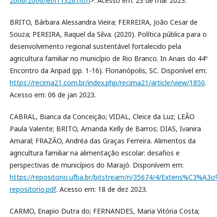
2006/2006/lei/l11326.htm
>. Acesso em: 23 de mar 2023.
BRITO, Bárbara Alessandra Vieira; FERREIRA, João Cesar de
Souza; PEREIRA, Raquel da Silva. (2020). Política pública para o
desenvolvimento regional sustentável fortalecido pela
agricultura familiar no município de Rio Branco. In Anais do 44º
Encontro da Anpad (pp. 1-16). Florianópolis, SC. Disponível em:
https://recima21.com.br/index.php/recima21/article/view/1850
.
Acesso em: 06 de jan 2023.
CABRAL, Bianca da Conceição; VIDAL, Cleice da Luz; LEÃO
Paula Valente; BRITO, Amanda Kelly de Barros; DIAS, Ivanira
Amaral; FRAZÃO, Andréa das Graças Ferreira. Alimentos da
agricultura familiar na alimentação escolar: desafios e
perspectivas de municípios do Marajó. Disponívem em:
https://repositorio.ufba.br/bitstream/ri/35674/4/Extens%
repositorio.pdf
. Acesso em: 18 de dez 2023.
CARMO, Enapio Dutra do; FERNANDES, Maria Vitória Costa;