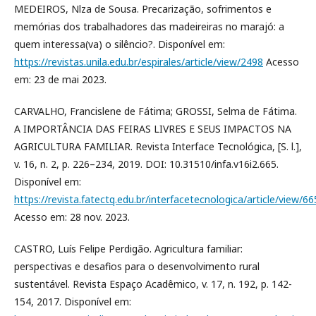
MEDEIROS, Nlza de Sousa. Precarização, sofrimentos e
memórias dos trabalhadores das madeireiras no marajó: a
quem interessa(va) o silêncio?. Disponível em:
https://revistas.unila.edu.br/espirales/article/view/2498
Acesso
em: 23 de mai 2023.
CARVALHO, Francislene de Fátima; GROSSI, Selma de Fátima.
A IMPORTÂNCIA DAS FEIRAS LIVRES E SEUS IMPACTOS NA
AGRICULTURA FAMILIAR. Revista Interface Tecnológica, [S. l.],
v. 16, n. 2, p. 226–234, 2019. DOI: 10.31510/infa.v16i2.665.
Disponível em:
https://revista.fatectq.edu.br/interfacetecnologica/article/view/66
Acesso em: 28 nov. 2023.
CASTRO, Luís Felipe Perdigão. Agricultura familiar:
perspectivas e desafios para o desenvolvimento rural
sustentável. Revista Espaço Acadêmico, v. 17, n. 192, p. 142-
154, 2017. Disponível em: