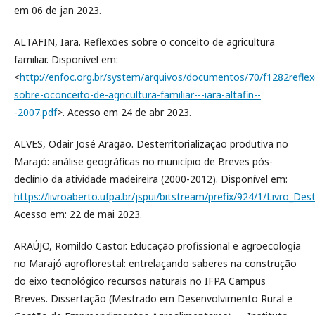
em 06 de jan 2023.
ALTAFIN, Iara. Reflexões sobre o conceito de agricultura
familiar. Disponível em:
<
http://enfoc.org.br/system/arquivos/documentos/70/f1282refle
sobre-oconceito-de-agricultura-familiar---iara-altafin--
-2007.pdf
>. Acesso em 24 de abr 2023.
ALVES, Odair José Aragão. Desterritorialização produtiva no
Marajó: análise geográficas no município de Breves pós-
declínio da atividade madeireira (2000-2012). Disponível em:
https://livroaberto.ufpa.br/jspui/bitstream/prefix/924/1/Livro_Des
Acesso em: 22 de mai 2023.
ARAÚJO, Romildo Castor. Educação profissional e agroecologia
no Marajó agroflorestal: entrelaçando saberes na construção
do eixo tecnológico recursos naturais no IFPA Campus
Breves. Dissertação (Mestrado em Desenvolvimento Rural e