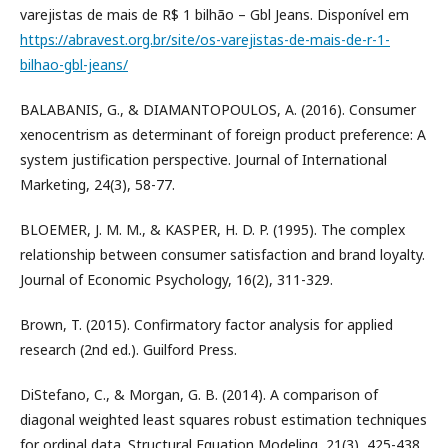
varejistas de mais de R$ 1 bilhão – Gbl Jeans. Disponível em
https://abravest.org.br/site/os-varejistas-de-mais-de-r-1-
bilhao-gbl-jeans/
BALABANIS, G., & DIAMANTOPOULOS, A. (2016). Consumer
xenocentrism as determinant of foreign product preference: A
system justification perspective. Journal of International
Marketing, 24(3), 58-77.
BLOEMER, J. M. M., & KASPER, H. D. P. (1995). The complex
relationship between consumer satisfaction and brand loyalty.
Journal of Economic Psychology, 16(2), 311-329.
Brown, T. (2015). Confirmatory factor analysis for applied
research (2nd ed.). Guilford Press.
DiStefano, C., & Morgan, G. B. (2014). A comparison of
diagonal weighted least squares robust estimation techniques
for ordinal data. Structural Equation Modeling, 21(3), 425-438.