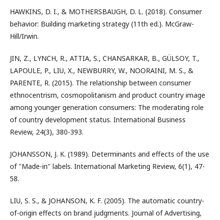
HAWKINS, D. I., & MOTHERSBAUGH, D. L. (2018). Consumer
behavior: Building marketing strategy (11th ed.). McGraw-
Hill/Irwin.
JIN, Z., LYNCH, R., ATTIA, S., CHANSARKAR, B., GÜLSOY, T.,
LAPOULE, P., LIU, X., NEWBURRY, W., NOORAINI, M. S., &
PARENTE, R. (2015). The relationship between consumer
ethnocentrism, cosmopolitanism and product country image
among younger generation consumers: The moderating role
of country development status. International Business
Review, 24(3), 380-393.
JOHANSSON, J. K. (1989). Determinants and effects of the use
of "Made-in" labels. International Marketing Review, 6(1), 47-
58.
LIU, S. S., & JOHANSON, K. F. (2005). The automatic country-
of-origin effects on brand judgments. Journal of Advertising,