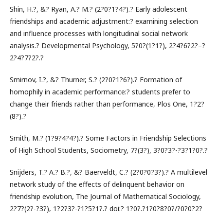
Shin, H.?, &? Ryan, A.? M.? (2?0?1?4?).? Early adolescent
friendships and academic adjustment:? examining selection
and influence processes with longitudinal social network
analysis.? Developmental Psychology, 5?0?(1?1?), 2?4?6?2?–?
2?4?7?2?.?
Smirnov, I.?, &? Thurner, S.? (2?0?1?6?).? Formation of
homophily in academic performance:? students prefer to
change their friends rather than performance, Plos One, 1?2?
(8?).?
Smith, M.? (1?9?4?4?).? Some Factors in Friendship Selections
of High School Students, Sociometry, 7?(3?), 3?0?3?-?3?1?0?.?
Snijders, T.? A.? B.?, &? Baerveldt, C.? (2?0?0?3?).? A multilevel
network study of the effects of delinquent behavior on
friendship evolution, The Journal of Mathematical Sociology,
2?7?(2?-?3?), 1?2?3?-?1?5?1?.? doi:? 1?0?.?1?0?8?0?/?0?0?2?