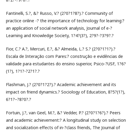
Fantinelli, S.?, &? Russo, V.? (2?0?1?8?).? Community of
practice online -? the importance of technology for learning:?
an application of social network analysis, Journal of e-?
Learning and Knowledge Society, 1?4?(3?), 2?9?-?3?9?.?
Fior, C.? A.?, Mercuri, E.?, &? Almeida, L.? S.? (2?0?1?1?).?
Escala de Interação com Pares:? construção e evidências de
validade para estudantes do ensino superior, Psico-?USF, 1?6?
(1?), 1?1?-?2?1?.?
Flashman, J.? (2?0?1?2?).? Academic achievement and its
impact on friend dynamics.? Sociology of Education, 8?5?(1?),
6?1?–?8?0?.?
Fortuin, J.?, van Geel, M.?, &? Vedder, P.? (2?0?1?6?).? Peers
and academic achievement:? A longitudinal study on selection
and socialization effects of in-?class friends, The Journal of