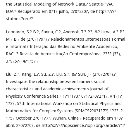
the Statistical Modeling of Network Data.? Seattle-?WA,
EUA.? Recuperado em 0?1? julho, 2?0?2?0?, de http?:?/?/?
statnet.?org/?
Leonardo, S.? B.?, Farina, C.?, Andreoli, T.? P.?, &? Lima, A.? P.?
M.? B.? de (2?0?1?9?).? Relacionamentos Interpessoas Formal
e Informal:? Interação das Redes no Ambiente Acadêmico,
RAC -? Revista de Administração Contemporânea, 2?3? (3?),
3?9?5?-?4?1?5?.?
Liu, Z.?, Kang, L.?, Su, Z.?, Liu, S.?, &? Sun, J.? (2?0?2?0?).?
Investigate the relationship between learners social
characteristics and academic achievements Journal of
Physics:? Conference Series.? 1?1?1?3? 0?1?2?0?2?1?, v 1?1?
1?3?, 5?th International Workshop on Statistical Physics and
Mathematics for Complex Systems (SPMCS2?0?1?7?) 1?2?–?
1?5? October 2?0?1?7?, Wuhan, China.? Recuperado em 1?0?
abril, 2?0?2?0?, de http?s:?/?/?iopscience.?iop.?org/?article/?1?