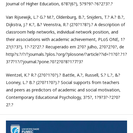
Journal of Higher Education, 6?8?(6?), 5?9?9?-?6?2?3?.?
Van Rijsewijk, L.? G.? M.?, Oldenburg, B.?, Snijders, T.? A.? B.?,
Dijkstra, J.? K.?, &? Veenstra, R.? (2?0?1?8?).? A description of
classroom help networks, individual network position, and
their associations with academic achievement, PLoS ONE, 1?
2?(1?3?), 1?-?2?2?.? Recuperado em 2?0? julho, 2?0?2?0?, de
http?s:?/?/?journals.?plos.?org/?plosone/?article??id=?1?0?.?1?
3?7?1?/?journal.?pone.?0?2?0?8?1?7?3?
Wentzel, K.? R.? (2?0?1?0?).? Battle, A.?, Russell, S.? L.?, &?
Looney, L.? B.? (2?0?1?0?).? Social supports from teachers
and peers as predictors of academic and social motivation,
Contemporary Educational Psychology, 3?5?, 1?9?3?-?2?0?
2?.?