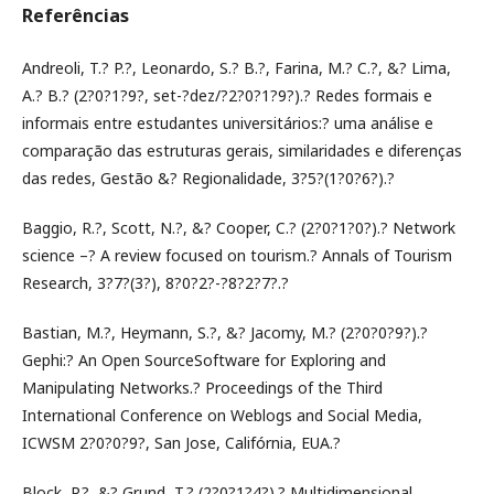
Referências
Andreoli, T.? P.?, Leonardo, S.? B.?, Farina, M.? C.?, &? Lima,
A.? B.? (2?0?1?9?, set-?dez/?2?0?1?9?).? Redes formais e
informais entre estudantes universitários:? uma análise e
comparação das estruturas gerais, similaridades e diferenças
das redes, Gestão &? Regionalidade, 3?5?(1?0?6?).?
Baggio, R.?, Scott, N.?, &? Cooper, C.? (2?0?1?0?).? Network
science –? A review focused on tourism.? Annals of Tourism
Research, 3?7?(3?), 8?0?2?-?8?2?7?.?
Bastian, M.?, Heymann, S.?, &? Jacomy, M.? (2?0?0?9?).?
Gephi:? An Open SourceSoftware for Exploring and
Manipulating Networks.? Proceedings of the Third
International Conference on Weblogs and Social Media,
ICWSM 2?0?0?9?, San Jose, Califórnia, EUA.?
Block, P.?, &? Grund, T.? (2?0?1?4?).? Multidimensional