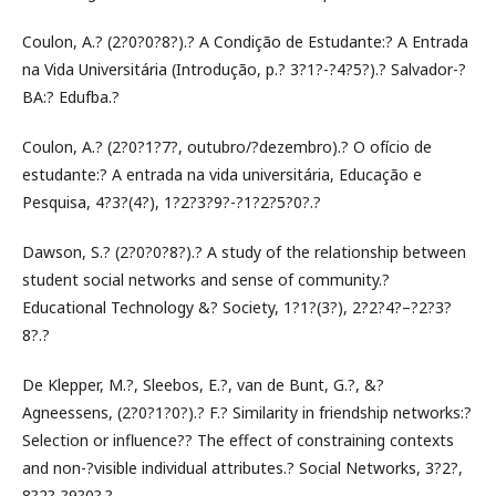
Coulon, A.? (2?0?0?8?).? A Condição de Estudante:? A Entrada
na Vida Universitária (Introdução, p.? 3?1?-?4?5?).? Salvador-?
BA:? Edufba.?
Coulon, A.? (2?0?1?7?, outubro/?dezembro).? O ofício de
estudante:? A entrada na vida universitária, Educação e
Pesquisa, 4?3?(4?), 1?2?3?9?-?1?2?5?0?.?
Dawson, S.? (2?0?0?8?).? A study of the relationship between
student social networks and sense of community.?
Educational Technology &? Society, 1?1?(3?), 2?2?4?–?2?3?
8?.?
De Klepper, M.?, Sleebos, E.?, van de Bunt, G.?, &?
Agneessens, (2?0?1?0?).? F.? Similarity in friendship networks:?
Selection or influence?? The effect of constraining contexts
and non-?visible individual attributes.? Social Networks, 3?2?,
8?2?-?9?0?.?