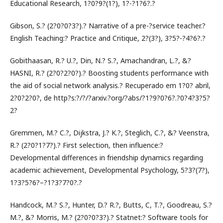
Educational Research, 1?0?9?(1?), 1?-?1?6?.?
Gibson, S.? (2?0?0?3?).? Narrative of a pre-?service teacher.?
English Teaching:? Practice and Critique, 2?(3?), 3?5?-?4?6?.?
Gobithaasan, R.? U.?, Din, N.? S.?, Amachandran, L.?, &?
HASNI, R.? (2?0?2?0?).? Boosting students performance with
the aid of social network analysis.? Recuperado em 1?0? abril,
2?0?2?0?, de http?s:?/?/?arxiv.?org/?abs/?1?9?0?6?.?0?4?3?5?
2?
Gremmen, M.? C.?, Dijkstra, J.? K.?, Steglich, C.?, &? Veenstra,
R.? (2?0?1?7?).? First selection, then influence:?
Developmental differences in friendship dynamics regarding
academic achievement, Developmental Psychology, 5?3?(7?),
1?3?5?6?–?1?3?7?0?.?
Handcock, M.? S.?, Hunter, D.? R.?, Butts, C, T.?, Goodreau, S.?
M.?, &? Morris, M.? (2?0?0?3?).? Statnet:? Software tools for