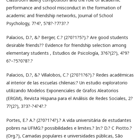
performance and school misconduct in the formation of
academic and friendship networks, Journal of School
Psychology, 7?4?, 5?8?-?7?3?.?
Palacios, D.?, &? Berger, C.? (2?0?1?5?).? Are good students
desirable friends?? Evidence for friendship selection among
elementary students , Estudios de Psicología, 3?6?(2?), 4?9?
6?–?5?0?8?.?
Palacios, D.?, &? Villalobos, C.? (2?0?1?6?).? Redes académicas
al interior de las escuelas chilenas:? Un estudio exploratorio
utilizando Modelos Exponenciales de Grafos Aleatorios
(ERGM), Revista Hispana para el Análisis de Redes Sociales, 2?
7?(2?), 3?3?-?4?4?.?
Portes, E.? A.? (2?0?1?4?).? A vida universitária de estudantes
pobres na UFMG:? possibilidades e limites.? In:? D.? C Piotto.?
(Org.?), Camadas populares e universidades públicas, São