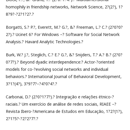
homophily in friendship networks, Network Science, 2?(2?), 1?
8?9?-?2?1?2?.?
Borgatti, S.? P.?, Everett, M.? G.?, &? Freeman, L.? C.? (2?0?0?
2?).? Ucinet 6? For Windows –? Software for Social Network
Analysis.? Havard Analytic Technologies.?
Burk, W.? J.?, Steglich, C.? E.? G.?, &? Snijders, T.? A.? B.? (2?0?
0?7?).? Beyond dyadic interdependence:? Actor-?oriented
models for co-?evolving social networks and individual
behaviors.? International Journal of Behavioral Development,
3?1?(4?), 3?9?7?–?4?0?4?.?
Carbonai, D.? (2?0?1?7?).? Integração e relações étnico-?
raciais.? Um exercício de análise de redes sociais, RIAEE –?
Revista Ibero-?Americana de Estudos em Educação, 1?2?(1?),
2?1?5?-?2?2?7?.?