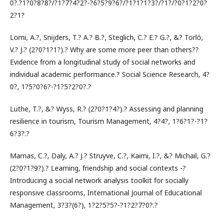
0?.?1?0?8?8?/?1?7?4?2?-?6?5?9?6?/?1?1?1?3?/?1?/?0?1?2?0?
2?1?
Lomi, A.?, Snijders, T.? A.? B.?, Steglich, C.? E.? G.?, &? Torló,
V.? J.? (2?0?1?1?).? Why are some more peer than others??
Evidence from a longitudinal study of social networks and
individual academic performance.? Social Science Research, 4?
0?, 1?5?0?6?-?1?5?2?0?.?
Luthe, T.?, &? Wyss, R.? (2?0?1?4?).? Assessing and planning
resilience in tourism, Tourism Management, 4?4?, 1?6?1?-?1?
6?3?.?
Mamas, C.?, Daly, A.? J.? Struyve, C.?, Kaimi, I.?, &? Michail, G.?
(2?0?1?9?).? Learning, friendship and social contexts -?
Introducing a social network analysis toolkit for socially
responsive classrooms, International Journal of Educational
Management, 3?3?(6?), 1?2?5?5?-?1?2?7?0?.?