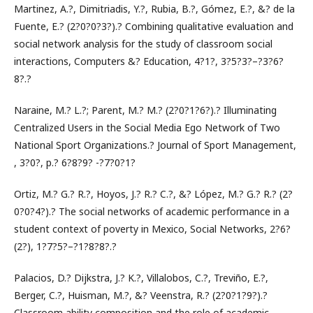
Martinez, A.?, Dimitriadis, Y.?, Rubia, B.?, Gómez, E.?, &? de la
Fuente, E.? (2?0?0?3?).? Combining qualitative evaluation and
social network analysis for the study of classroom social
interactions, Computers &? Education, 4?1?, 3?5?3?–?3?6?
8?.?
Naraine, M.? L.?; Parent, M.? M.? (2?0?1?6?).? Illuminating
Centralized Users in the Social Media Ego Network of Two
National Sport Organizations.? Journal of Sport Management,
, 3?0?, p.? 6?8?9? -?7?0?1?
Ortiz, M.? G.? R.?, Hoyos, J.? R.? C.?, &? López, M.? G.? R.? (2?
0?0?4?).? The social networks of academic performance in a
student context of poverty in Mexico, Social Networks, 2?6?
(2?), 1?7?5?–?1?8?8?.?
Palacios, D.? Dijkstra, J.? K.?, Villalobos, C.?, Treviño, E.?,
Berger, C.?, Huisman, M.?, &? Veenstra, R.? (2?0?1?9?).?
Classroom ability composition and the role of academic