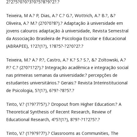
2?2?5?0?0?3?0?5?8?9?2?.?
Teixeira, M A.? P, Dias, A.? C.? G.?, Wottrich, A.? B.?, &?
Oliveira, A.? M.? (2?0?0?8?).? Adaptação à universidade em
jovens calouros adaptação à universidade, Revista Semestral
da Associação Brasileira de Psicologia Escolar e Educacional
(ABRAPEE), 1?2?(1?), 1?8?5?-?2?0?2?.?
Teixeira, M.? A.? P.?, Castro, A.? K.? S.? S.?, &? Zoltowski, A.?
P.? C.? (2?0?1?2?).? Integração acadêmica e integração social
nas primeiras semanas da universidade:? percepções de
estudantes universitários.? Gerais:? Revista Interinstitucional
de Psicologia, 5?(1?), 6?9?-?8?5?.?
Tinto, V.? (1?9?7?5?).? Dropout from Higher Education:? A
Theoretical Synthesis of Recent Research, Review of
Educational Research, 4?5?(1?), 8?9?-?1?2?5?.?
Tinto, V.? (1?9?9?7?).? Classrooms as Communities, The