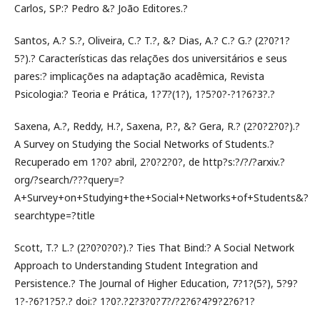
Carlos, SP:? Pedro &? João Editores.?
Santos, A.? S.?, Oliveira, C.? T.?, &? Dias, A.? C.? G.? (2?0?1?
5?).? Características das relações dos universitários e seus
pares:? implicações na adaptação acadêmica, Revista
Psicologia:? Teoria e Prática, 1?7?(1?), 1?5?0?-?1?6?3?.?
Saxena, A.?, Reddy, H.?, Saxena, P.?, &? Gera, R.? (2?0?2?0?).?
A Survey on Studying the Social Networks of Students.?
Recuperado em 1?0? abril, 2?0?2?0?, de http?s:?/?/?arxiv.?
org/?search/???query=?
A+Survey+on+Studying+the+Social+Networks+of+Students&?
searchtype=?title
Scott, T.? L.? (2?0?0?0?).? Ties That Bind:? A Social Network
Approach to Understanding Student Integration and
Persistence.? The Journal of Higher Education, 7?1?(5?), 5?9?
1?-?6?1?5?.? doi:? 1?0?.?2?3?0?7?/?2?6?4?9?2?6?1?