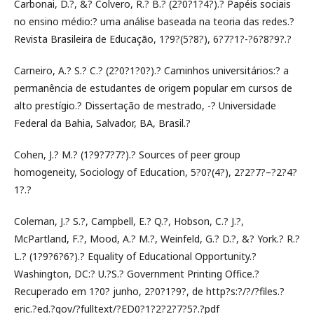
Carbonai, D.?, &? Colvero, R.? B.? (2?0?1?4?).? Papéis sociais
no ensino médio:? uma análise baseada na teoria das redes.?
Revista Brasileira de Educação, 1?9?(5?8?), 6?7?1?-?6?8?9?.?
Carneiro, A.? S.? C.? (2?0?1?0?).? Caminhos universitários:? a
permanência de estudantes de origem popular em cursos de
alto prestígio.? Dissertação de mestrado, -? Universidade
Federal da Bahia, Salvador, BA, Brasil.?
Cohen, J.? M.? (1?9?7?7?).? Sources of peer group
homogeneity, Sociology of Education, 5?0?(4?), 2?2?7?–?2?4?
1?.?
Coleman, J.? S.?, Campbell, E.? Q.?, Hobson, C.? J.?,
McPartland, F.?, Mood, A.? M.?, Weinfeld, G.? D.?, &? York.? R.?
L.? (1?9?6?6?).? Equality of Educational Opportunity.?
Washington, DC:? U.?S.? Government Printing Office.?
Recuperado em 1?0? junho, 2?0?1?9?, de http?s:?/?/?files.?
eric.?ed.?gov/?fulltext/?ED0?1?2?2?7?5?.?pdf