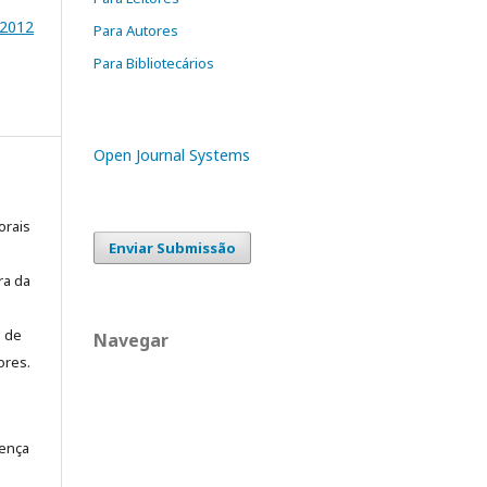
2012
Para Autores
Para Bibliotecários
Open Journal Systems
orais
Enviar Submissão
ra da
o de
Navegar
ores.
cença