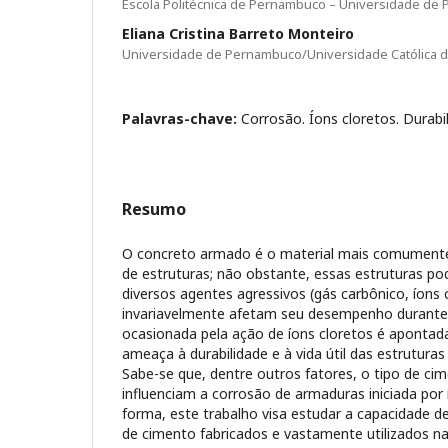
Escola Politécnica de Pernambuco – Universidade de
Eliana Cristina Barreto Monteiro
Universidade de Pernambuco/Universidade Católica
Palavras-chave:
Corrosão. Íons cloretos. Durabi
Resumo
O concreto armado é o material mais comumente 
de estruturas; não obstante, essas estruturas p
diversos agentes agressivos (gás carbônico, íons c
invariavelmente afetam seu desempenho durante a
ocasionada pela ação de íons cloretos é aponta
ameaça à durabilidade e à vida útil das estrutura
Sabe-se que, dentre outros fatores, o tipo de c
influenciam a corrosão de armaduras iniciada por 
forma, este trabalho visa estudar a capacidade d
de cimento fabricados e vastamente utilizados na