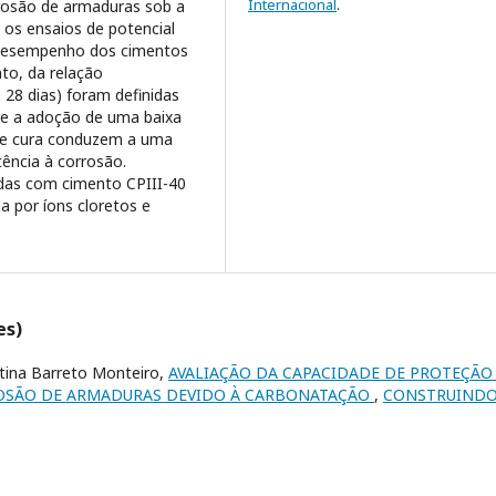
Internacional
.
orrosão de armaduras sob a
s os ensaios de potencial
o desempenho dos cimentos
to, da relação
 28 dias) foram definidas
que a adoção de uma baixa
 de cura conduzem a uma
ência à corrosão.
das com cimento CPIII-40
a por íons cloretos e
es)
istina Barreto Monteiro,
AVALIAÇÃO DA CAPACIDADE DE PROTEÇÃO
ROSÃO DE ARMADURAS DEVIDO À CARBONATAÇÃO
,
CONSTRUINDO