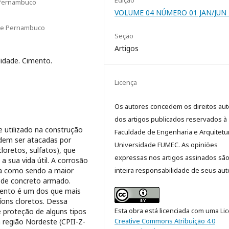
Edição
 Pernambuco
VOLUME 04 NÚMERO 01 JAN/JUN 
 de Pernambuco
Seção
Artigos
lidade. Cimento.
Licença
Os autores concedem os direitos aut
dos artigos publicados reservados à
utilizado na construção
Faculdade de Engenharia e Arquitetu
odem ser atacadas por
Universidade FUMEC. As opiniões
loretos, sulfatos), que
expressas nos artigos assinados sã
 sua vida útil. A corrosão
da como sendo a maior
inteira responsabilidade de seus aut
s de concreto armado.
imento é um dos que mais
íons cloretos. Dessa
Esta obra está licenciada com uma Li
e proteção de alguns tipos
Creative Commons Atribuição 4.0
 região Nordeste (CPII-Z-