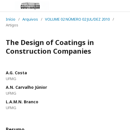
Início
/
Arquivos
/
VOLUME 02 NÚMERO 02 JUL/DEZ 2010
/
Artigos
The Design of Coatings in
Construction Companies
A.G. Costa
UFMG
A.N. Carvalho Júnior
UFMG
L.A.M.N. Branco
UFMG
Resumo