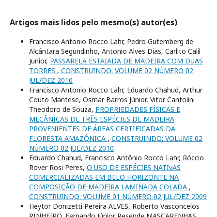
Artigos mais lidos pelo mesmo(s) autor(es)
Francisco Antonio Rocco Lahr, Pedro Gutemberg de
Alcântara Segundinho, Antonio Alves Dias, Carlito Calil
Junior,
PASSARELA ESTAIADA DE MADEIRA COM DUAS
TORRES
,
CONSTRUINDO: VOLUME 02 NÚMERO 02
JUL/DEZ 2010
Francisco Antonio Rocco Lahr, Eduardo Chahud, Arthur
Couto Mantese, Osmar Barros Júnior, Vitor Cantolini
Theodoro de Souza,
PROPRIEDADES FÍSICAS E
MECÂNICAS DE TRÊS ESPÉCIES DE MADEIRA
PROVENIENTES DE ÁREAS CERTIFICADAS DA
FLORESTA AMAZÔNICA
,
CONSTRUINDO: VOLUME 02
NÚMERO 02 JUL/DEZ 2010
Eduardo Chahud, Francisco Antônio Rocco Lahr, Róccio
Rover Rosi Peres,
O USO DE ESPÉCIES NATIvAS
COMERCIALIZADAS EM BELO HORIZONTE NA
COMPOSIÇÃO DE MADEIRA LAMINADA COLADA
,
CONSTRUINDO: VOLUME 01 NÚMERO 02 JUL/DEZ 2009
Heytor Donizetti Pereira ALVES, Roberto Vasconcelos
PINHEIRO, Fernando Júnior Resende MASCARENHAS,