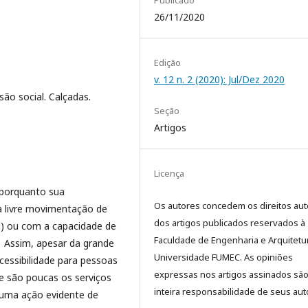
Publicado
26/11/2020
Edição
v. 12 n. 2 (2020): Jul/Dez 2020
usão social. Calçadas.
Seção
Artigos
Licença
, porquanto sua
Os autores concedem os direitos aut
da livre movimentação de
dos artigos publicados reservados à
al) ou com a capacidade de
Faculdade de Engenharia e Arquitetu
. Assim, apesar da grande
Universidade FUMEC. As opiniões
cessibilidade para pessoas
expressas nos artigos assinados sã
e são poucas os serviços
inteira responsabilidade de seus aut
é uma ação evidente de