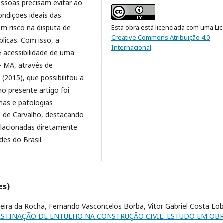
essoas precisam evitar ao
ondições ideais das
em risco na disputa de
Esta obra está licenciada com uma Li
Creative Commons Atribuição 4.0
licas. Com isso, a
Internacional
.
e acessibilidade de uma
 – MA, através de
(2015), que possibilitou a
 no presente artigo foi
mas e patologias
o de Carvalho, destacando
relacionadas diretamente
es do Brasil.
es)
ereira da Rocha, Fernando Vasconcelos Borba, Vitor Gabriel Costa Lo
ESTINAÇÃO DE ENTULHO NA CONSTRUÇÃO CIVIL: ESTUDO EM OB