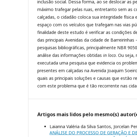
inclusão social. Dessa forma, ao se deslocar as p
máximo trafegar pelas ruas, entretanto sem as c
calçadas, o cidadão coloca sua integridade física 
espaço com os veículos que trafegam nas vias púb
finalidade deste estudo é verificar as condições d
das principais Avenidas da cidade de Barreirinhas
pesquisas bibliográficas, principalmente NBR 9050 
análise das informações obtidas
in loco
. Ou seja,
executada uma pesquisa que evidencia os proble
presentes em calçadas na Avenida Joaquim Soeir
quais as principais soluções e causas que estão 
com este problema que é tão recorrente nas cidad
Artigos mais lidos pelo mesmo(s) autor(
Laianna Valéria da Silva Santos, Jorcelan P
ANÁLISE DO PROCESSO DE GERAÇÃO E D