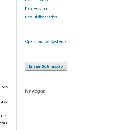
Para Autores
Para Bibliotecários
Open Journal Systems
Enviar Submissão
orais
Navegar
ra da
o de
ores.