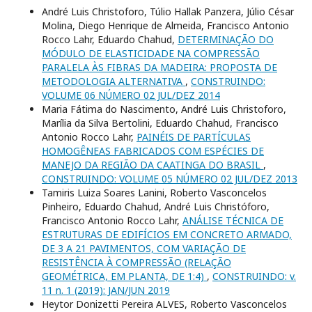
André Luis Christoforo, Túlio Hallak Panzera, Júlio César
Molina, Diego Henrique de Almeida, Francisco Antonio
Rocco Lahr, Eduardo Chahud,
DETERMINAÇÃO DO
MÓDULO DE ELASTICIDADE NA COMPRESSÃO
PARALELA ÀS FIBRAS DA MADEIRA: PROPOSTA DE
METODOLOGIA ALTERNATIVA
,
CONSTRUINDO:
VOLUME 06 NÚMERO 02 JUL/DEZ 2014
Maria Fátima do Nascimento, André Luis Christoforo,
Marília da Silva Bertolini, Eduardo Chahud, Francisco
Antonio Rocco Lahr,
PAINÉIS DE PARTÍCULAS
HOMOGÊNEAS FABRICADOS COM ESPÉCIES DE
MANEJO DA REGIÃO DA CAATINGA DO BRASIL
,
CONSTRUINDO: VOLUME 05 NÚMERO 02 JUL/DEZ 2013
Tamiris Luiza Soares Lanini, Roberto Vasconcelos
Pinheiro, Eduardo Chahud, André Luis Christóforo,
Francisco Antonio Rocco Lahr,
ANÁLISE TÉCNICA DE
ESTRUTURAS DE EDIFÍCIOS EM CONCRETO ARMADO,
DE 3 A 21 PAVIMENTOS, COM VARIAÇÃO DE
RESISTÊNCIA À COMPRESSÃO (RELAÇÃO
GEOMÉTRICA, EM PLANTA, DE 1:4)
,
CONSTRUINDO: v.
11 n. 1 (2019): JAN/JUN 2019
Heytor Donizetti Pereira ALVES, Roberto Vasconcelos