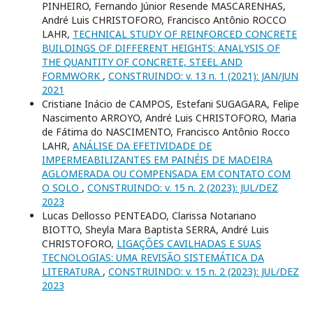
PINHEIRO, Fernando Júnior Resende MASCARENHAS,
André Luis CHRISTOFORO, Francisco Antônio ROCCO
LAHR,
TECHNICAL STUDY OF REINFORCED CONCRETE
BUILDINGS OF DIFFERENT HEIGHTS: ANALYSIS OF
THE QUANTITY OF CONCRETE, STEEL AND
FORMWORK
,
CONSTRUINDO: v. 13 n. 1 (2021): JAN/JUN
2021
Cristiane Inácio de CAMPOS, Estefani SUGAGARA, Felipe
Nascimento ARROYO, André Luis CHRISTOFORO, Maria
de Fátima do NASCIMENTO, Francisco Antônio Rocco
LAHR,
ANÁLISE DA EFETIVIDADE DE
IMPERMEABILIZANTES EM PAINÉIS DE MADEIRA
AGLOMERADA OU COMPENSADA EM CONTATO COM
O SOLO
,
CONSTRUINDO: v. 15 n. 2 (2023): JUL/DEZ
2023
Lucas Dellosso PENTEADO, Clarissa Notariano
BIOTTO, Sheyla Mara Baptista SERRA, André Luis
CHRISTOFORO,
LIGAÇÕES CAVILHADAS E SUAS
TECNOLOGIAS: UMA REVISÃO SISTEMÁTICA DA
LITERATURA
,
CONSTRUINDO: v. 15 n. 2 (2023): JUL/DEZ
2023