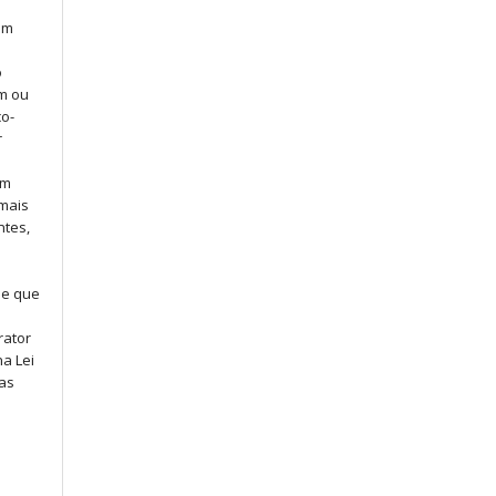
em
o
m ou
o-
r
em
mais
ntes,
de que
rator
a Lei
ias