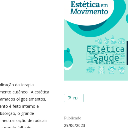
licação da terapia
imento cutâneo. A estética
PDF
hamados oligoelementos,
nto é feito interno e
absorção, o grande
Publicado
 neutralização de radicais
29/06/2023
 causando falta de