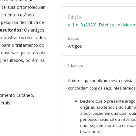
o terapia ortomolecular
ecimento cutâneo.
Edição
pesquisa descritiva de
v. 1 n. 3 (2022): Estética em Movi
esultados:
Os artigos
monstrar os resultados
Seção
o para o tratamento do
Artigos
l observar que a terapia
ns resultados, porém há
Licença
Autores que publicam nesta revista
concordam com os seguintes termos
ecimento Cutâneo,
Declaro que o presente artigo
erais.
original, não tendo sido subm
à publicação em qualquer out
periódico nacional ou internac
quer seja em parte ou em sua
totalidade.