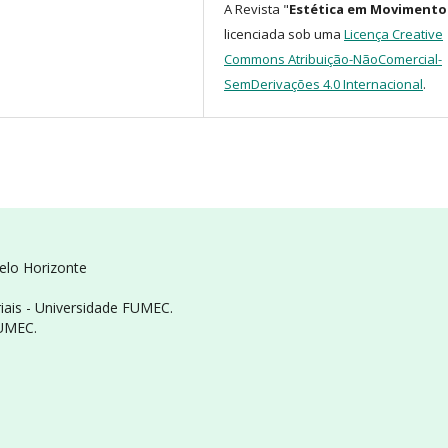
A Revista "
Estética em Movimento
licenciada sob uma
Licença Creative
Commons Atribuição-NãoComercial-
SemDerivações 4.0 Internacional
.
Belo Horizonte
iais - Universidade FUMEC.
FUMEC.