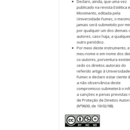
Declaro, ainda, que uma vez
publicado na revista Estética 
Movimento, editada pela
Universidade Fumec, o mesm
jamais será submetido por mi
por qualquer um dos demais c
autores, caso haja, a qualque
outro periódico.
Por meio deste instrumento, 
meu nome e em nome dos de
co-autores, porventura existe
cedo os direitos autorais do
referido artigo à Universidade
Fumec e declaro estar ciente 
a não observância deste
compromisso submeterá o inf
a sanções e penas previstas n
de Proteção de Direitos Autor
(Nº9609, de 19/02/98).