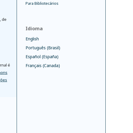
Para Bibliotecários
, de
Idioma
English
Português (Brasil)
Español (España)
rnal é
Français (Canada)
mons
ções