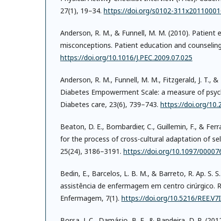
27(1), 19–34.
https://doi.org/s0102-311x2011000
Anderson, R. M., & Funnell, M. M. (2010). Patie
misconceptions. Patient education and counseling
https://doi.org/10.1016/J.PEC.2009.07.025
Anderson, R. M., Funnell, M. M., Fitzgerald, J. T., 
Diabetes Empowerment Scale: a measure of psycho
Diabetes care, 23(6), 739–743.
https://doi.org/10
Beaton, D. E., Bombardier, C., Guillemin, F., & Ferr
for the process of cross-cultural adaptation of se
25(24), 3186–3191.
https://doi.org/10.1097/000
Bedin, E., Barcelos, L. B. M., & Barreto, R. Ap. S.
assistência de enfermagem em centro cirúrgico. R
Enfermagem, 7(1).
https://doi.org/10.5216/REE.V7
Borsa, J. C., Damásio, B. F., & Bandeira, D. R. (20