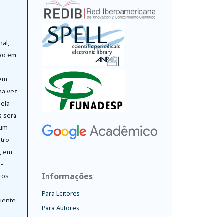
nal,
ção em
 em
ma vez
pela
s será
 um
tro
o, em
-
Informações
 os
Para Leitores
ciente
Para Autores