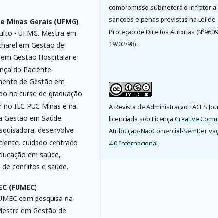
compromisso submeterá o infrator a
sanções e penas previstas na Lei de
de Minas Gerais (UFMG)
Proteção de Direitos Autorias (Nº9609
dulto - UFMG. Mestra em
19/02/98).
charel em Gestão de
 em Gestão Hospitalar e
nça do Paciente.
amento de Gestão em
do no curso de graduação
r no IEC PUC Minas e na
A Revista de Administração FACES Jou
sa Gestão em Saúde
licenciada sob Licença
Creative Com
squisadora, desenvolve
Atribuição-NãoComercial-SemDeriva
ciente, cuidado centrado
4.0 Internacional
.
educação em saúde,
e conflitos e saúde.
EC (FUMEC)
FUMEC com pesquisa na
. Mestre em Gestão de