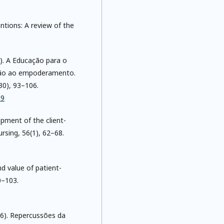
entions: A review of the
009). A Educação para o
esão ao empoderamento.
30), 93–106.
09
opment of the client-
rsing, 56(1), 62–68.
nd value of patient-
0–103.
2016). Repercussões da