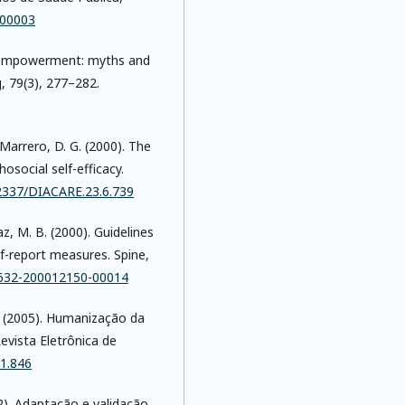
100003
nt empowerment: myths and
, 79(3), 277–282.
& Marrero, D. G. (2000). The
social self-efficacy.
.2337/DIACARE.23.6.739
az, M. B. (2000). Guidelines
lf-report measures. Spine,
07632-200012150-00014
 S. (2005). Humanização da
evista Eletrônica de
I1.846
12). Adaptação e validação