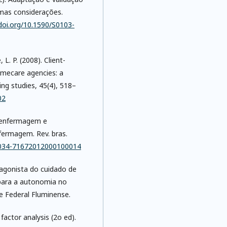
umas considerações.
/doi.org/10.1590/S0103-
 L. P. (2008). Client-
omecare agencies: a
ing studies, 45(4), 518–
02
de enfermagem e
fermagem. Rev. bras.
S0034-71672012000100014
tagonista do cuidado de
 para a autonomia no
e Federal Fluminense.
 factor analysis (2o ed).