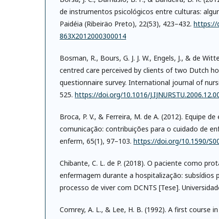
de instrumentos psicológicos entre culturas: alg
Paidéia (Ribeiräo Preto), 22(53), 423–432.
https:/
863X2012000300014
Bosman, R., Bours, G. J. J. W., Engels, J., & de Witte,
centred care perceived by clients of two Dutch h
questionnaire survey. International journal of nurs
525.
https://doi.org/10.1016/J.IJNURSTU.2006.12.0
Broca, P. V., & Ferreira, M. de A. (2012). Equipe 
comunicação: contribuições para o cuidado de en
enferm, 65(1), 97–103.
https://doi.org/10.1590/
Chibante, C. L. de P. (2018). O paciente como pro
enfermagem durante a hospitalização: subsídios
processo de viver com DCNTS [Tese]. Universidad
Comrey, A. L., & Lee, H. B. (1992). A first course in