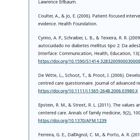
Lawrence Erlbaum.
Coulter, A., & Jo, E. (2006). Patient-focused interv
evidence. Health Foundation.
Cyrino, A. P., Schraiber, L. B., & Teixeira, R. R. (2
autocuidado no diabetes mellitus tipo 2: Da ad
Interface: Communication, Health, Education, 13(
https://doi.org/10.1590/S1414-328320090003000
De Witte, L., Schoot, T., & Proot, I. (2006). Devel
centred care questionnaire. Journal of advanced nu
https://doi.org/10.1111/J.1365-2648.2006.03980.X
Epstein, R. M., & Street, R. L. (2011). The values a
centered care. Annals of family medicine, 9(2), 10
https://doi.org/10.1370/AFM.1239
Ferreira, G. E., Dall’Agnol, C. M., & Porto, A. R. (