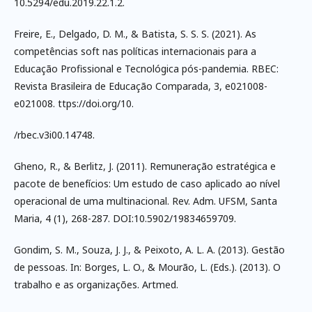
10.5294/edu.2019.22.1.2.
Freire, E., Delgado, D. M., & Batista, S. S. S. (2021). As
competências soft nas políticas internacionais para a
Educação Profissional e Tecnológica pós-pandemia. RBEC:
Revista Brasileira de Educação Comparada, 3, e021008-
e021008. ttps://doi.org/10.
/rbec.v3i00.14748.
Gheno, R., & Berlitz, J. (2011). Remuneração estratégica e
pacote de benefícios: Um estudo de caso aplicado ao nível
operacional de uma multinacional. Rev. Adm. UFSM, Santa
Maria, 4 (1), 268-287. DOI:10.5902/19834659709.
Gondim, S. M., Souza, J. J., & Peixoto, A. L. A. (2013). Gestão
de pessoas. In: Borges, L. O., & Mourão, L. (Eds.). (2013). O
trabalho e as organizações. Artmed.