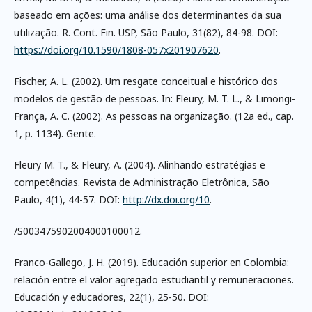
baseado em ações: uma análise dos determinantes da sua
utilização. R. Cont. Fin. USP, São Paulo, 31(82), 84-98. DOI:
https://doi.org/10.1590/1808-057x201907620
.
Fischer, A. L. (2002). Um resgate conceitual e histórico dos
modelos de gestão de pessoas. In: Fleury, M. T. L., & Limongi-
França, A. C. (2002). As pessoas na organização. (12a ed., cap.
1, p. 1134). Gente.
Fleury M. T., & Fleury, A. (2004). Alinhando estratégias e
competências. Revista de Administração Eletrônica, São
Paulo, 4(1), 44-57. DOI:
http://dx.doi.org/10
.
/S003475902004000100012.
Franco-Gallego, J. H. (2019). Educación superior en Colombia:
relación entre el valor agregado estudiantil y remuneraciones.
Educación y educadores, 22(1), 25-50. DOI: