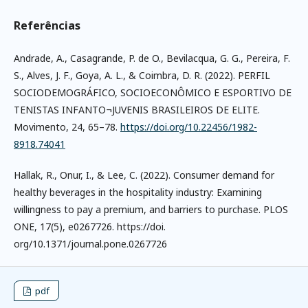
Referências
Andrade, A., Casagrande, P. de O., Bevilacqua, G. G., Pereira, F.
S., Alves, J. F., Goya, A. L., & Coimbra, D. R. (2022). PERFIL
SOCIODEMOGRÁFICO, SOCIOECONÔMICO E ESPORTIVO DE
TENISTAS INFANTO¬JUVENIS BRASILEIROS DE ELITE.
Movimento, 24, 65–78.
https://doi.org/10.22456/1982-
8918.74041
Hallak, R., Onur, I., & Lee, C. (2022). Consumer demand for
healthy beverages in the hospitality industry: Examining
willingness to pay a premium, and barriers to purchase. PLOS
ONE, 17(5), e0267726. https://doi.
org/10.1371/journal.pone.0267726
pdf