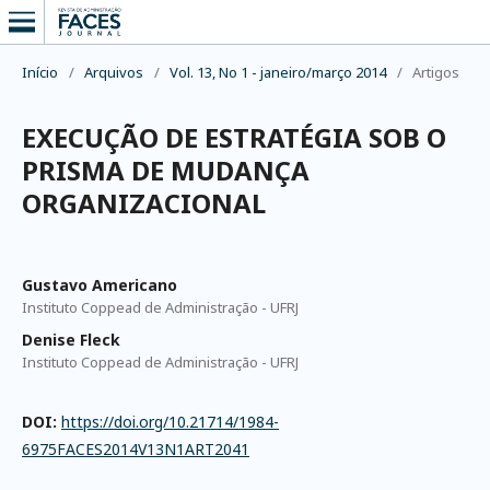
Início
/
Arquivos
/
Vol. 13, No 1 - janeiro/março 2014
/
Artigos
EXECUÇÃO DE ESTRATÉGIA SOB O
PRISMA DE MUDANÇA
ORGANIZACIONAL
Gustavo Americano
Instituto Coppead de Administração - UFRJ
Denise Fleck
Instituto Coppead de Administração - UFRJ
DOI:
https://doi.org/10.21714/1984-
6975FACES2014V13N1ART2041