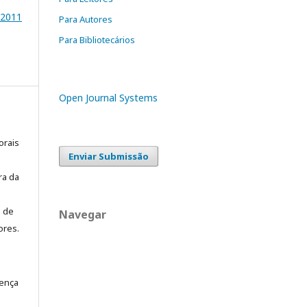
2011
Para Autores
Para Bibliotecários
Open Journal Systems
orais
Enviar Submissão
ra da
o de
Navegar
ores.
cença