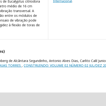
Internacional
.
s de Eucalyptus citriodora
etro médio de 16 cm
ibração transversal. A
ção entre os módulos de
 ensaio de vibração pode
gidez à flexão de toras de
es)
rg de Alcântara Segundinho, Antonio Alves Dias, Carlito Calil Junior
DUAS TORRES
,
CONSTRUINDO: VOLUME 02 NÚMERO 02 JUL/DEZ 2