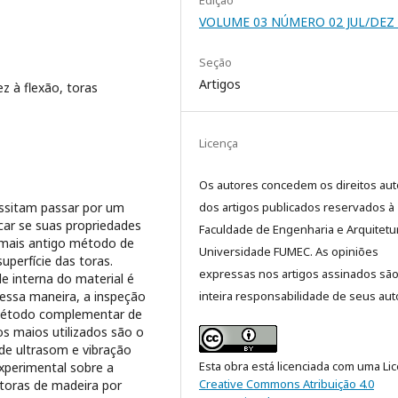
Edição
VOLUME 03 NÚMERO 02 JUL/DEZ 
Seção
Artigos
ez à flexão, toras
Licença
Os autores concedem os direitos aut
essitam passar por um
dos artigos publicados reservados à
icar se suas propriedades
Faculdade de Engenharia e Arquitetu
 mais antigo método de
Universidade FUMEC. As opiniões
uperfície das toras.
expressas nos artigos assinados sã
e interna do material é
ssa maneira, a inspeção
inteira responsabilidade de seus aut
método complementar de
s maios utilizados são o
 de ultrasom e vibração
Esta obra está licenciada com uma Li
xperimental sobre a
Creative Commons Atribuição 4.0
 toras de madeira por