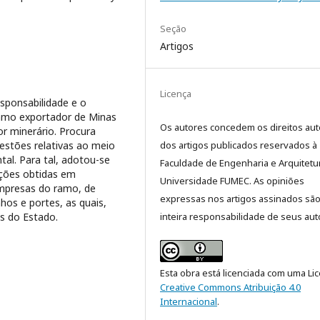
Seção
Artigos
Licença
esponsabilidade e o
mo exportador de Minas
Os autores concedem os direitos aut
r minerário. Procura
stões relativas ao meio
dos artigos publicados reservados à
al. Para tal, adotou-se
Faculdade de Engenharia e Arquitetu
̧ões obtidas em
Universidade FUMEC. As opiniões
empresas do ramo, de
expressas nos artigos assinados sã
os e portes, as quais,
es do Estado.
inteira responsabilidade de seus aut
Esta obra está licenciada com uma Li
Creative Commons Atribuição 4.0
Internacional
.