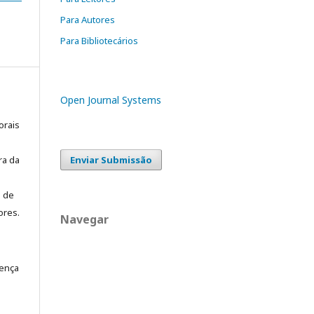
Para Autores
Para Bibliotecários
Open Journal Systems
orais
ra da
Enviar Submissão
o de
ores.
Navegar
cença