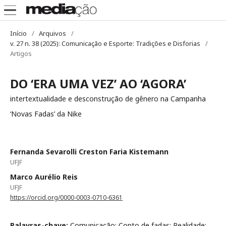
Início
/
Arquivos
/
v. 27 n. 38 (2025): Comunicação e Esporte: Tradições e Disforias
/
Artigos
DO ‘ERA UMA VEZ’ AO ‘AGORA’
intertextualidade e desconstrução de gênero na Campanha
‘Novas Fadas’ da Nike
Fernanda Sevarolli Creston Faria Kistemann
UFJF
Marco Aurélio Reis
UFJF
https://orcid.org/0000-0003-0710-6361
Palavras-chave:
Comunicação; Conto de fadas; Realidade;