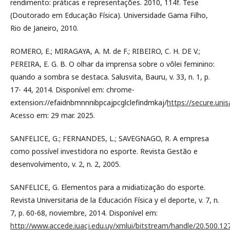
rendimento: práticas e representações. 2010, 114f. Tese
(Doutorado em Educação Física). Universidade Gama Filho,
Rio de Janeiro, 2010.
ROMERO, E.; MIRAGAYA, A. M. de F.; RIBEIRO, C. H. DE V.;
PEREIRA, E. G. B. O olhar da imprensa sobre o vôlei feminino:
quando a sombra se destaca. Salusvita, Bauru, v. 33, n. 1, p.
17- 44, 2014. Disponível em: chrome-
extension://efaidnbmnnnibpcajpcglclefindmkaj/
https://secure.uni
Acesso em: 29 mar. 2025.
SANFELICE, G.; FERNANDES, L.; SAVEGNAGO, R. A empresa
como possível investidora no esporte. Revista Gestão e
desenvolvimento, v. 2, n. 2, 2005.
SANFELICE, G. Elementos para a midiatização do esporte.
Revista Universitaria de la Educación Física y el deporte, v. 7, n.
7, p. 60-68, noviembre, 2014. Disponível em:
http://www.accede.iuacj.edu.uy/xmlui/bitstream/handle/20.500.1