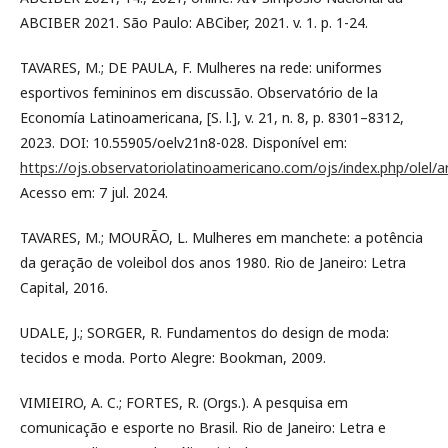
ABCIBER 2021. São Paulo: ABCiber, 2021. v. 1. p. 1-24.
TAVARES, M.; DE PAULA, F. Mulheres na rede: uniformes
esportivos femininos em discussão. Observatório de la
Economía Latinoamericana, [S. l.], v. 21, n. 8, p. 8301–8312,
2023. DOI: 10.55905/oelv21n8-028. Disponível em:
https://ojs.observatoriolatinoamericano.com/ojs/index.php/olel/a
Acesso em: 7 jul. 2024.
TAVARES, M.; MOURÃO, L. Mulheres em manchete: a potência
da geração de voleibol dos anos 1980. Rio de Janeiro: Letra
Capital, 2016.
UDALE, J.; SORGER, R. Fundamentos do design de moda:
tecidos e moda. Porto Alegre: Bookman, 2009.
VIMIEIRO, A. C.; FORTES, R. (Orgs.). A pesquisa em
comunicação e esporte no Brasil. Rio de Janeiro: Letra e