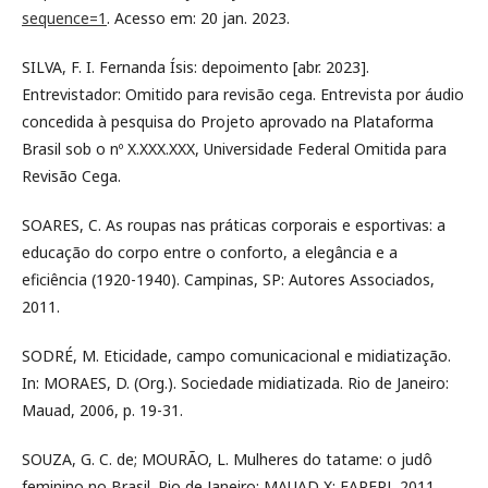
sequence=1
. Acesso em: 20 jan. 2023.
SILVA, F. I. Fernanda Ísis: depoimento [abr. 2023].
Entrevistador: Omitido para revisão cega. Entrevista por áudio
concedida à pesquisa do Projeto aprovado na Plataforma
Brasil sob o nº X.XXX.XXX, Universidade Federal Omitida para
Revisão Cega.
SOARES, C. As roupas nas práticas corporais e esportivas: a
educação do corpo entre o conforto, a elegância e a
eficiência (1920-1940). Campinas, SP: Autores Associados,
2011.
SODRÉ, M. Eticidade, campo comunicacional e midiatização.
In: MORAES, D. (Org.). Sociedade midiatizada. Rio de Janeiro:
Mauad, 2006, p. 19-31.
SOUZA, G. C. de; MOURÃO, L. Mulheres do tatame: o judô
feminino no Brasil. Rio de Janeiro: MAUAD X: FAPERJ, 2011.