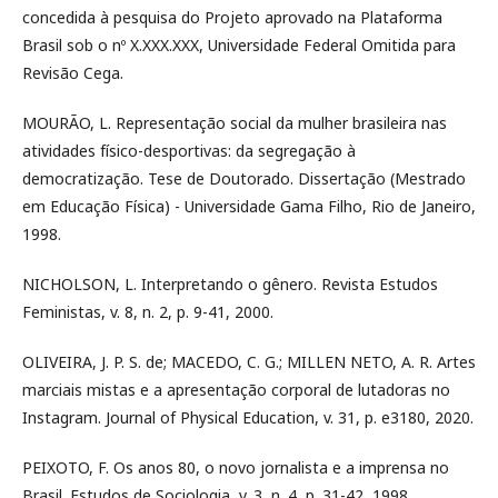
concedida à pesquisa do Projeto aprovado na Plataforma
Brasil sob o nº X.XXX.XXX, Universidade Federal Omitida para
Revisão Cega.
MOURÃO, L. Representação social da mulher brasileira nas
atividades físico-desportivas: da segregação à
democratização. Tese de Doutorado. Dissertação (Mestrado
em Educação Física) - Universidade Gama Filho, Rio de Janeiro,
1998.
NICHOLSON, L. Interpretando o gênero. Revista Estudos
Feministas, v. 8, n. 2, p. 9-41, 2000.
OLIVEIRA, J. P. S. de; MACEDO, C. G.; MILLEN NETO, A. R. Artes
marciais mistas e a apresentação corporal de lutadoras no
Instagram. Journal of Physical Education, v. 31, p. e3180, 2020.
PEIXOTO, F. Os anos 80, o novo jornalista e a imprensa no
Brasil. Estudos de Sociologia, v. 3, n. 4, p. 31-42, 1998.