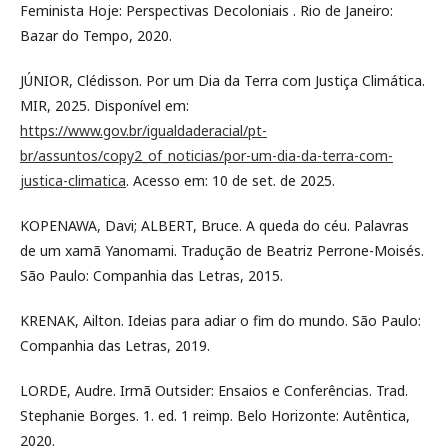
Feminista Hoje: Perspectivas Decoloniais . Rio de Janeiro:
Bazar do Tempo, 2020.
JÚNIOR, Clédisson. Por um Dia da Terra com Justiça Climática.
MIR, 2025. Disponível em:
https://www.gov.br/igualdaderacial/pt-
br/assuntos/copy2_of_noticias/por-um-dia-da-terra-com-
justica-climatica
. Acesso em: 10 de set. de 2025.
KOPENAWA, Davi; ALBERT, Bruce. A queda do céu. Palavras
de um xamã Yanomami. Tradução de Beatriz Perrone-Moisés.
São Paulo: Companhia das Letras, 2015.
KRENAK, Ailton. Ideias para adiar o fim do mundo. São Paulo:
Companhia das Letras, 2019.
LORDE, Audre. Irmã Outsider: Ensaios e Conferências. Trad.
Stephanie Borges. 1. ed. 1 reimp. Belo Horizonte: Autêntica,
2020.