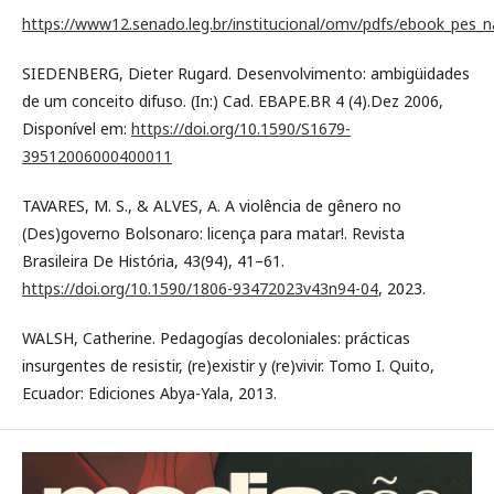
https://www12.senado.leg.br/institucional/omv/pdfs/ebook_pes_na
SIEDENBERG, Dieter Rugard. Desenvolvimento: ambigüidades
de um conceito difuso. (In:) Cad. EBAPE.BR 4 (4).Dez 2006,
Disponível em:
https://doi.org/10.1590/S1679-
39512006000400011
TAVARES, M. S., & ALVES, A. A violência de gênero no
(Des)governo Bolsonaro: licença para matar!. Revista
Brasileira De História, 43(94), 41–61.
https://doi.org/10.1590/1806-93472023v43n94-04
, 2023.
WALSH, Catherine. Pedagogías decoloniales: prácticas
insurgentes de resistir, (re)existir y (re)vivir. Tomo I. Quito,
Ecuador: Ediciones Abya-Yala, 2013.