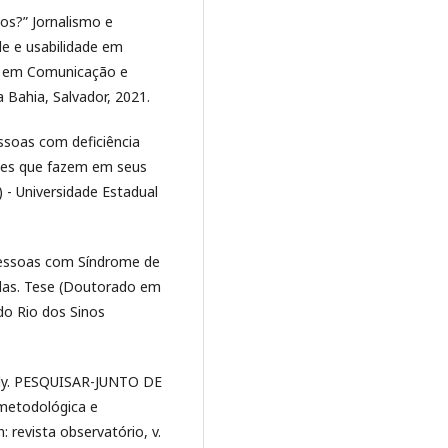
s?” Jornalismo e
de e usabilidade em
do em Comunicação e
 Bahia, Salvador, 2021.
essoas com deficiência
ções que fazem em seus
 - Universidade Estadual
 pessoas com Síndrome de
adas. Tese (Doutorado em
do Rio dos Sinos
ndy. PESQUISAR-JUNTO DE
etodológica e
 revista observatório, v.