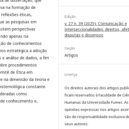
sa de dissertação, que
tiva na formação de
 reflexões éticas,
Edição
ue as pesquisas em
v. 27 n. 39 (2025): Comunicação e
adotem perspectivas
Interseccionalidades: direitos, afe
disputas e dissensos
o não apenas na
ição de conhecimentos
Seção
mos estratégica a adoção
Artigos
s e análise de dados, a fim
sobre procedimentos
omitê de Ética em
Licença
 na dimensão da teoria e
epistemológica constante.
Os direitos autorais dos artigos publ
sideradas como
ficam reservados à Faculdade de Ciê
 de conhecimento e,
Humanas da Universidade Fumec. As
opiniões expressas nos artigos assi
são de responsabilidade exclusiva d
seus autores.