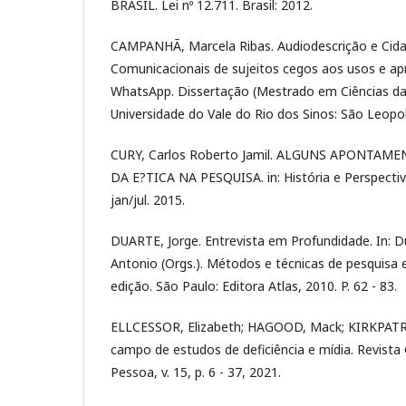
BRASIL. Lei nº 12.711. Brasil: 2012.
CAMPANHÃ, Marcela Ribas. Audiodescrição e Cida
Comunicacionais de sujeitos cegos aos usos e apr
WhatsApp. Dissertação (Mestrado em Ciências d
Universidade do Vale do Rio dos Sinos: São Leopo
CURY, Carlos Roberto Jamil. ALGUNS APONTA
DA E?TICA NA PESQUISA. in: História e Perspectiva
jan/jul. 2015.
DUARTE, Jorge. Entrevista em Profundidade. In: Du
Antonio (Orgs.). Métodos e técnicas de pesquisa
edição. São Paulo: Editora Atlas, 2010. P. 62 - 83.
ELLCESSOR, Elizabeth; HAGOOD, Mack; KIRKPATRI
campo de estudos de deficiência e mídia. Revista 
Pessoa, v. 15, p. 6 - 37, 2021.