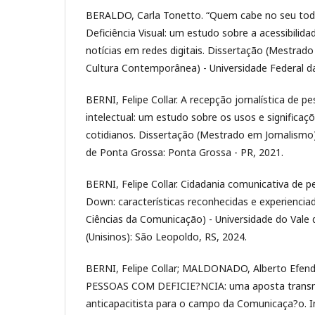
BERALDO, Carla Tonetto. “Quem cabe no seu todo
Deficiência Visual: um estudo sobre a acessibilida
notícias em redes digitais. Dissertação (Mestra
Cultura Contemporânea) - Universidade Federal da
BERNI, Felipe Collar. A recepção jornalística de p
intelectual: um estudo sobre os usos e significa
cotidianos. Dissertação (Mestrado em Jornalismo)
de Ponta Grossa: Ponta Grossa - PR, 2021.
BERNI, Felipe Collar. Cidadania comunicativa de
Down: características reconhecidas e experienci
Ciências da Comunicação) - Universidade do Vale 
(Unisinos): São Leopoldo, RS, 2024.
BERNI, Felipe Collar; MALDONADO, Alberto Efe
PESSOAS COM DEFICIE?NCIA: uma aposta transm
anticapacitista para o campo da Comunicaça?o. In: