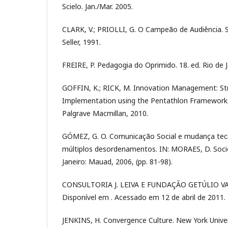
Scielo. Jan./Mar. 2005.
CLARK, V.; PRIOLLI, G. O Campeão de Audiência. S
Seller, 1991.
FREIRE, P. Pedagogia do Oprimido. 18. ed. Rio de J
GOFFIN, K.; RICK, M. Innovation Management: St
Implementation using the Pentathlon Framework.
Palgrave Macmillan, 2010.
GÓMEZ, G. O. Comunicação Social e mudança tecn
múltiplos desordenamentos. IN: MORAES, D. Socie
Janeiro: Mauad, 2006, (pp. 81-98).
CONSULTORIA J. LEIVA E FUNDAÇÃO GETÚLIO VARG
Disponível em . Acessado em 12 de abril de 2011.
JENKINS, H. Convergence Culture. New York Univer