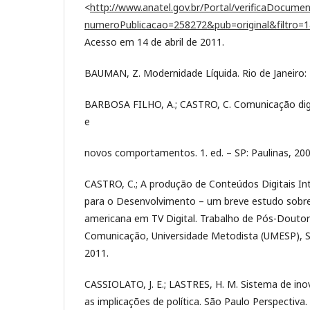
<
http://www.anatel.gov.br/Portal/verificaDocum
numeroPublicacao=258272&pub=original&filtro
Acesso em 14 de abril de 2011.
BAUMAN, Z. Modernidade Líquida. Rio de Janeiro: E
BARBOSA FILHO, A.; CASTRO, C. Comunicação digi
e
novos comportamentos. 1. ed. – SP: Paulinas, 200
CASTRO, C.; A produção de Conteúdos Digitais In
para o Desenvolvimento – um breve estudo sobre 
americana em TV Digital. Trabalho de Pós-Dout
Comunicação, Universidade Metodista (UMESP), 
2011.
CASSIOLATO, J. E.; LASTRES, H. M. Sistema de in
as implicações de política. São Paulo Perspectiva. 