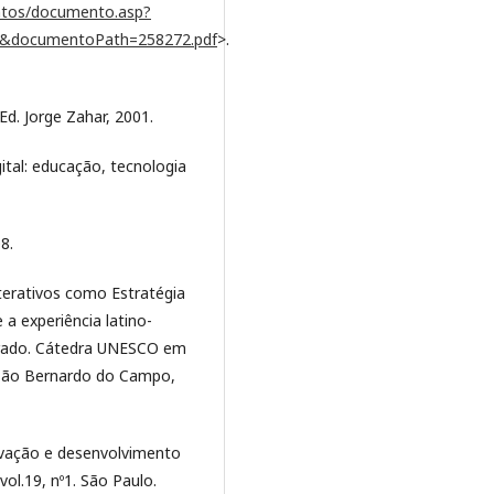
entos/documento.asp?
=1&documentoPath=258272.pdf
>.
d. Jorge Zahar, 2001.
tal: educação, tecnologia
8.
terativos como Estratégia
a experiência latino-
orado. Cátedra UNESCO em
São Bernardo do Campo,
ovação e desenvolvimento
vol.19, nº1. São Paulo.