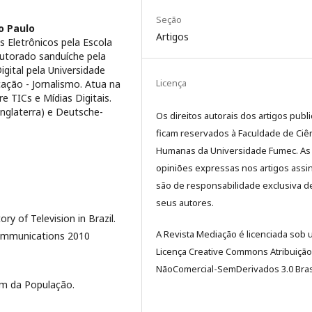
Seção
o Paulo
Artigos
Eletrônicos pela Escola
outorado sanduíche pela
igital pela Universidade
Licença
ção - Jornalismo. Atua na
e TICs e Mídias Digitais.
nglaterra) e Deutsche-
Os direitos autorais dos artigos publ
ficam reservados à Faculdade de Ciê
Humanas da Universidade Fumec. As
opiniões expressas nos artigos assi
são de responsabilidade exclusiva d
seus autores.
y of Television in Brazil.
A Revista Mediação é licenciada sob
communications 2010
Licença Creative Commons Atribuição
NãoComercial-SemDerivados 3.0 Brasi
em da População.