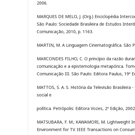
2006.
MARQUES DE MELO, J. (Org.) Enciclopédia Interco
São Paulo: Sociedade Brasileira de Estudos Interdi
Comunicação, 2010, p. 1163.
MARTIN, M. A Linguagem Cinematográfica. São Pau
MARCONDES FILHO, C. O princípio da razão duran
comunicação e a epistemologia metapórica. Tomo
Comunicação III. São Paulo: Editora Paulus, 19ª E
MATTOS, S. A. S. História da Televisão Brasileira
social e
política. Petrópolis: Editora Vozes, 2ª Edição, 2002
MATSUBARA, F. M.; KAWAMORI, M. Lightweight In
Environment for TV. IEEE Transactions on Consumer 