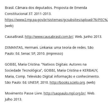
Brasil. Câmara dos deputados. Proposta de Emenda
Constitucional 37. 2011-2013.
https://www2.mp.pa.gov.br/sistemas/gcsubsites/upload/76/PE
(web)
CausaBrasil.
http://www.causabrasil.com.br/
. Web. Junho 2013.
DIMANTAS, Hermani. Linkania: uma teoria de redes. São
Paulo: Ed. Senac SP, 2010. (impresso)
GOBBI, Maria Cristina. “Nativos Digitais: Autores na
Sociedade Tecnológica”, GOBBI, Maria Cristina e KERBAUY,
Maria, Comp. Televisão Digital: informação e conhecimento.
São Paulo: Ed. UNESP, 2010.
http://books.scielo.org
. (web)
Movimento Passe Livre.
http://saopaulo.mpl.org.br/
. Web.
Julho 2013.