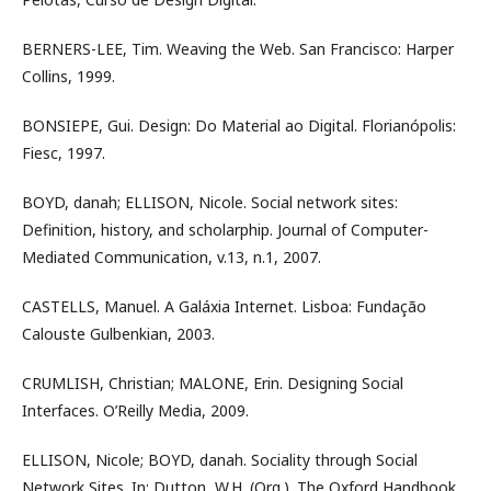
BERNERS-LEE, Tim. Weaving the Web. San Francisco: Harper
Collins, 1999.
BONSIEPE, Gui. Design: Do Material ao Digital. Florianópolis:
Fiesc, 1997.
BOYD, danah; ELLISON, Nicole. Social network sites:
Definition, history, and scholarphip. Journal of Computer-
Mediated Communication, v.13, n.1, 2007.
CASTELLS, Manuel. A Galáxia Internet. Lisboa: Fundação
Calouste Gulbenkian, 2003.
CRUMLISH, Christian; MALONE, Erin. Designing Social
Interfaces. O’Reilly Media, 2009.
ELLISON, Nicole; BOYD, danah. Sociality through Social
Network Sites. In: Dutton, W.H. (Org.). The Oxford Handbook