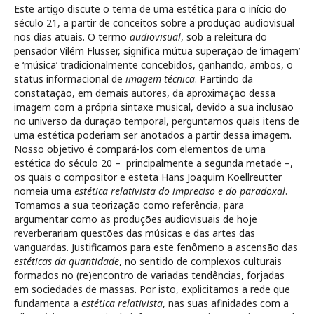
Este artigo discute o tema de uma estética para o início do
século 21, a partir de conceitos sobre a produção audiovisual
nos dias atuais. O termo
audiovisual
, sob a releitura do
pensador Vilém Flusser, significa mútua superação de ‘imagem’
e ‘música’ tradicionalmente concebidos, ganhando, ambos, o
status informacional de
imagem técnica
. Partindo da
constatação, em demais autores, da aproximação dessa
imagem com a própria sintaxe musical, devido a sua inclusão
no universo da duração temporal, perguntamos quais itens de
uma estética poderiam ser anotados a partir dessa imagem.
Nosso objetivo é compará-los com elementos de uma
estética do século 20 – principalmente a segunda metade –,
os quais o compositor e esteta Hans Joaquim Koellreutter
nomeia uma
estética relativista do impreciso e do paradoxal
.
Tomamos a sua teorização como referência, para
argumentar como as produções audiovisuais de hoje
reverberariam questões das músicas e das artes das
vanguardas. Justificamos para este fenômeno a ascensão das
estéticas da quantidade
, no sentido de complexos culturais
formados no (re)encontro de variadas tendências, forjadas
em sociedades de massas. Por isto, explicitamos a rede que
fundamenta a
estética relativista
, nas suas afinidades com a