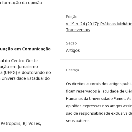
na formação da opinião
Edição
v. 19 n. 24 (2017): Práticas Midiáti
Transversais
Seção
duação em Comunicação
Artigos
ual do Centro-Oeste
uação em Jornalismo
Licença
sa (UEPG) e doutorando no
Universidade Estadual do
Os direitos autorais dos artigos publ
ficam reservados à Faculdade de Ciê
Humanas da Universidade Fumec. As
opiniões expressas nos artigos assi
são de responsabilidade exclusiva d
seus autores.
Petrópolis, RJ: Vozes,