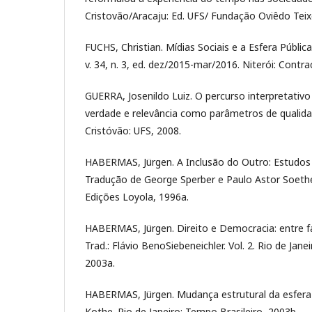
Cristovão/Aracaju: Ed. UFS/ Fundação Oviêdo Teixe
FUCHS, Christian. Mídias Sociais e a Esfera Públic
v. 34, n. 3, ed. dez/2015-mar/2016. Niterói: Cont
GUERRA, Josenildo Luiz. O percurso interpretativo
verdade e relevância como parâmetros de qualidad
Cristóvão: UFS, 2008.
HABERMAS, Jürgen. A Inclusão do Outro: Estudos d
Tradução de George Sperber e Paulo Astor Soethe
Edições Loyola, 1996a.
HABERMAS, Jürgen. Direito e Democracia: entre fac
Trad.: Flávio BenoSiebeneichler. Vol. 2. Rio de Jane
2003a.
HABERMAS, Jürgen. Mudança estrutural da esfera pú
Kothe. Rio de Janeiro: Tempo Brasileiro, 2003b.