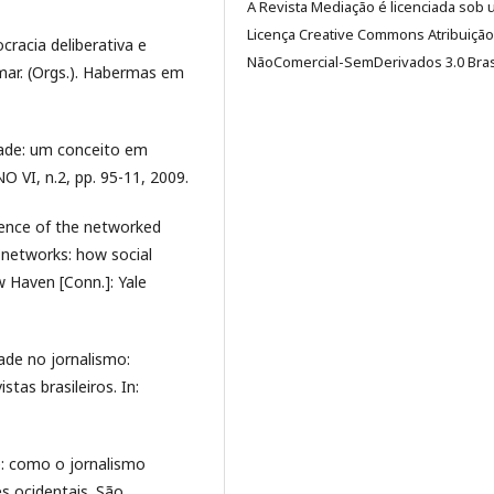
A Revista Mediação é licenciada sob
Licença Creative Commons Atribuição
racia deliberativa e
NãoComercial-SemDerivados 3.0 Brasi
mar. (Orgs.). Habermas em
dade: um conceito em
O VI, n.2, pp. 95-11, 2009.
gence of the networked
 networks: how social
 Haven [Conn.]: Yale
ade no jornalismo:
stas brasileiros. In:
e: como o jornalismo
s ocidentais. São