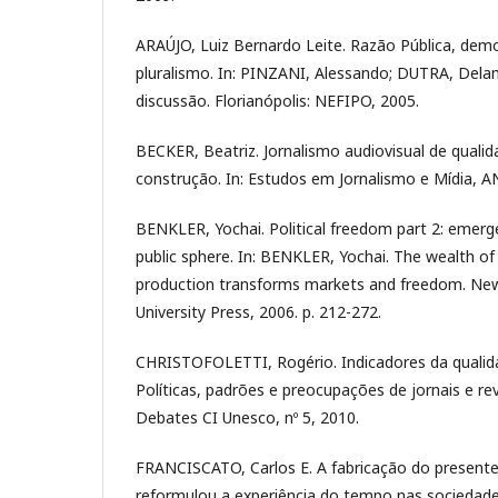
ARAÚJO, Luiz Bernardo Leite. Razão Pública, democ
pluralismo. In: PINZANI, Alessando; DUTRA, Dela
discussão. Florianópolis: NEFIPO, 2005.
BECKER, Beatriz. Jornalismo audiovisual de quali
construção. In: Estudos em Jornalismo e Mídia, AN
BENKLER, Yochai. Political freedom part 2: emer
public sphere. In: BENKLER, Yochai. The wealth of
production transforms markets and freedom. New
University Press, 2006. p. 212-272.
CHRISTOFOLETTI, Rogério. Indicadores da qualid
Políticas, padrões e preocupações de jornais e revi
Debates CI Unesco, nº 5, 2010.
FRANCISCATO, Carlos E. A fabricação do present
reformulou a experiência do tempo nas sociedade