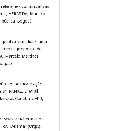
 relaciones comunicativas
Denis; HERMIDA, Marcelo
 pública. Bogotá:
 pública y médios?: uma
racturas a propósito de
A, Marcelo Martinez;
Bogotá:
blico, política e ação
In: PANKE, L. et all
eitoral. Curitiba: UFPR,
e Rawls e Habermas na
TRA, Delamar. (Orgs.).