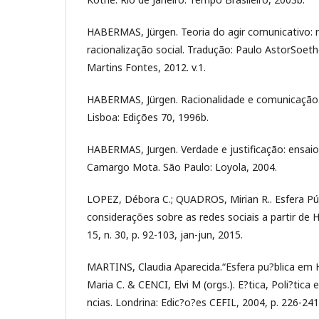
HABERMAS, Jürgen. Teoria do agir comunicativo: r
racionalização social. Tradução: Paulo AstorSoet
Martins Fontes, 2012. v.1.
HABERMAS, Jürgen. Racionalidade e comunicação. 
Lisboa: Edições 70, 1996b.
HABERMAS, Jurgen. Verdade e justificação: ensaios 
Camargo Mota. São Paulo: Loyola, 2004.
LOPEZ, Débora C.; QUADROS, Mirian R.. Esfera Pú
considerações sobre as redes sociais a partir de H
15, n. 30, p. 92-103, jan-jun, 2015.
MARTINS, Claudia Aparecida.“Esfera pu?blica em
Maria C. & CENCI, Elvi M (orgs.). E?tica, Poli?tica
ncias. Londrina: Edic?o?es CEFIL, 2004, p. 226-241