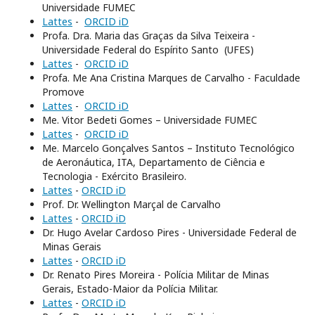
Universidade FUMEC
Lattes
-
ORCID iD
Profa. Dra. Maria das Graças da Silva Teixeira -
Universidade Federal do Espírito Santo (UFES)
Lattes
-
ORCID iD
Profa. Me Ana Cristina Marques de Carvalho - Faculdade
Promove
Lattes
-
ORCID iD
Me. Vitor Bedeti Gomes – Universidade FUMEC
Lattes
-
ORCID iD
Me. Marcelo Gonçalves Santos – Instituto Tecnológico
de Aeronáutica, ITA, Departamento de Ciência e
Tecnologia - Exército Brasileiro.
Lattes
-
ORCID iD
Prof. Dr. Wellington Marçal de Carvalho
Lattes
-
ORCID iD
Dr. Hugo Avelar Cardoso Pires - Universidade Federal de
Minas Gerais
Lattes
-
ORCID iD
Dr. Renato Pires Moreira - Polícia Militar de Minas
Gerais, Estado-Maior da Polícia Militar.
Lattes
-
ORCID iD