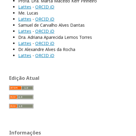
Profa. Dra. Marta Macedo Kerr Pinheiro
Lattes
-
ORCID iD
Me. Lucas
Lattes
-
ORCID iD
Samuel de Carvalho Alves Dantas
Lattes
-
ORCID iD
Dra. Adriana Aparecida Lemos Torres
Lattes
-
ORCID iD
Dr. Alexandre Alves da Rocha
Lattes
-
ORCID iD
Edição Atual
Informações