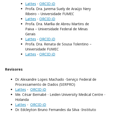
Lattes
-
ORCID iD
Profa. Dra. Jurema Suely de Araújo Nery
Ribeiro – Universidade FUMEC
Lattes
-
ORCID iD
Profa. Dra. Marília de Abreu Martins de
Paiva – Universidade Federal de Minas
Gerais
Lattes
-
ORCID iD
Profa. Dra. Renata de Sousa Tolentino –
Universidade FUMEC
Lattes
-
ORCID iD
Revisores
Dr. Alexandre Lopes Machado -Serviço Federal de
Processamento de Dados (SERPRO)
Lattes
-
ORCID iD
Me. César Bernabé - Leiden University Medical Centre -
Holanda
Lattes
-
ORCID iD
Dr. Edcleyton Bruno Fernandes da Silva -Instituto