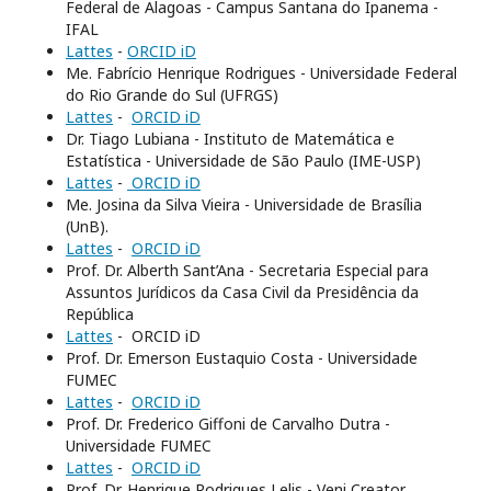
Federal de Alagoas - Campus Santana do Ipanema -
IFAL
Lattes
-
ORCID iD
Me. Fabrício Henrique Rodrigues - Universidade Federal
do Rio Grande do Sul (UFRGS)
Lattes
-
ORCID iD
Dr. Tiago Lubiana - Instituto de Matemática e
Estatística - Universidade de São Paulo (IME-USP)
Lattes
-
ORCID iD
Me. Josina da Silva Vieira - Universidade de Brasília
(UnB).
Lattes
-
ORCID iD
Prof. Dr. Alberth Sant’Ana - Secretaria Especial para
Assuntos Jurídicos da Casa Civil da Presidência da
República
Lattes
- ORCID iD
Prof. Dr. Emerson Eustaquio Costa - Universidade
FUMEC
Lattes
-
ORCID iD
Prof. Dr. Frederico Giffoni de Carvalho Dutra -
Universidade FUMEC
Lattes
-
ORCID iD
Prof. Dr. Henrique Rodrigues Lelis - Veni Creator