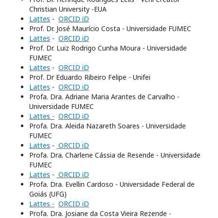
Christian University -EUA
Lattes
-
ORCID iD
Prof. Dr. José Maurício Costa - Universidade FUMEC
Lattes
-
ORCID iD
Prof. Dr. Luiz Rodrigo Cunha Moura - Universidade
FUMEC
Lattes
-
ORCID iD
Prof. Dr Eduardo Ribeiro Felipe - Unifei
Lattes
-
ORCID iD
Profa. Dra. Adriane Maria Arantes de Carvalho -
Universidade FUMEC
Lattes -
ORCID iD
Profa. Dra. Aleida Nazareth Soares - Universidade
FUMEC
Lattes
-
ORCID iD
Profa. Dra. Charlene Cássia de Resende - Universidade
FUMEC
Lattes
-
ORCID iD
Profa. Dra. Evellin Cardoso - Universidade Federal de
Goiás (UFG)
Lattes -
ORCID iD
Profa. Dra. Josiane da Costa Vieira Rezende -