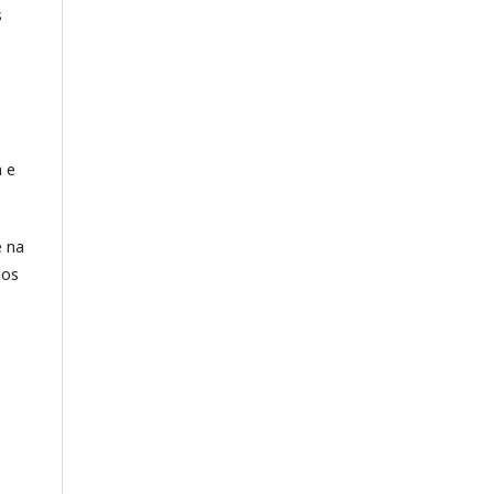
s
a e
e na
dos