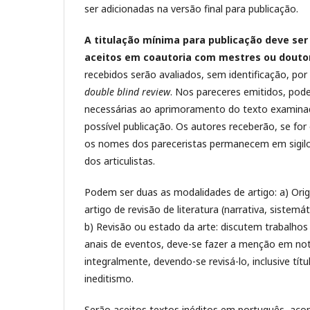
ser adicionadas na versão final para publicação.
A titulação mínima para publicação deve ser a
aceitos em coautoria com mestres ou douto
recebidos serão avaliados, sem identificação, por
double blind review
. Nos pareceres emitidos, po
necessárias ao aprimoramento do texto examinad
possível publicação. Os autores receberão, se fo
os nomes dos pareceristas permanecem em sigilo
dos articulistas.
Podem ser duas as modalidades de artigo: a) Origin
artigo de revisão de literatura (narrativa, sistem
b) Revisão ou estado da arte: discutem trabalhos j
anais de eventos, deve-se fazer a menção em nota
integralmente, devendo-se revisá-lo, inclusive tí
ineditismo.
Serão aceitos textos inéditos em português, aco