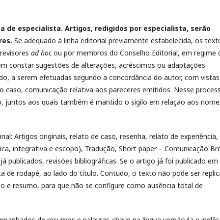
 de especialista. Artigos, redigidos por especialista, serão
res.
Se adequado à linha editorial previamente estabelecida, os text
 revisores
ad hoc
ou por membros do Conselho Editorial, em regime 
dem constar sugestões de alterações, acréscimos ou adaptações
o, a serem efetuadas segundo a concordância do autor, com vistas
r o caso, comunicação relativa aos pareceres emitidos. Nesse proces
, juntos aos quais também é mantido o sigilo em relação aos nome
al: Artigos originais, relato de caso, resenha, relato de experiência,
ática, integrativa e escopo), Tradução, Short paper – Comunicação Br
á publicados, revisões bibliográficas. Se o artigo já foi publicado em
 de rodapé, ao lado do título. Contudo, o texto não pode ser repli
tulo e resumo, para que não se configure como ausência total de
mpanhados de resumos e palavras-chave na língua vernácula e inglês