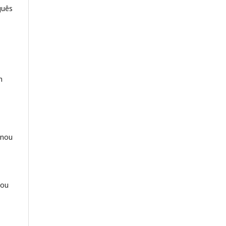
guês
m
inou
 ou