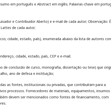
Resumo em português e Abstract em inglês; Palavras-chave em portu
sador e Contribuidor Aberto) e e-mail de cada autor; Observação: É
 Lattes de cada autor;
quicos; cidade, estado, país), enumerada abaixo da lista de autores co
dereço, cidade, estado, país, CEP e e-mail;
o de conclusão de curso, monografia, dissertação ou tese) que orig
balho, ano de defesa e instituição;
as as fontes, institucionais ou privadas, que contribuíram para a
ctivos processos. Fornecedores de materiais, equipamentos, insumos
mbém devem ser mencionados como fontes de financiamento, com
ores.