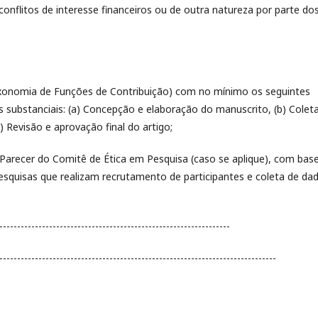
 conflitos de interesse financeiros ou de outra natureza por parte do
axonomia de Funções de Contribuição) com no mínimo os seguintes
s substanciais: (a) Concepção e elaboração do manuscrito, (b) Colet
) Revisão e aprovação final do artigo;
o Parecer do Comitê de Ética em Pesquisa (caso se aplique), com bas
pesquisas que realizam recrutamento de participantes e coleta de da
-----------------------------------------------------------------
------------------------------------------------------------------------------