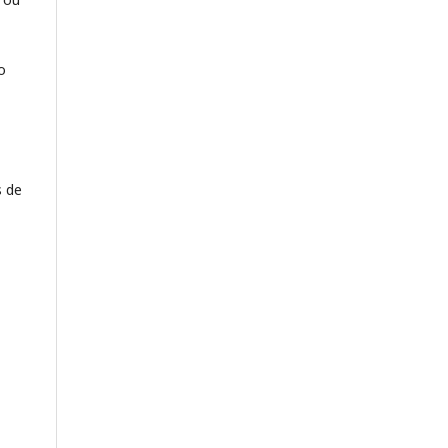
o
s de