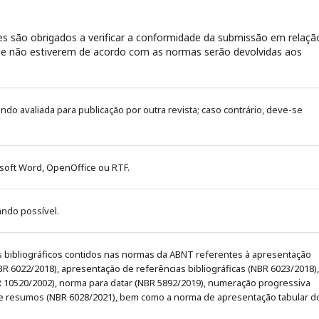
s são obrigados a verificar a conformidade da submissão em relaçã
 que não estiverem de acordo com as normas serão devolvidas aos
sendo avaliada para publicação por outra revista; caso contrário, deve-se
soft Word, OpenOffice ou RTF.
ando possível.
os bibliográficos contidos nas normas da ABNT referentes à apresentação
NBR 6022/2018), apresentação de referências bibliográficas (NBR 6023/2018),
10520/2002), norma para datar (NBR 5892/2019), numeração progressiva
 resumos (NBR 6028/2021), bem como a norma de apresentação tabular d