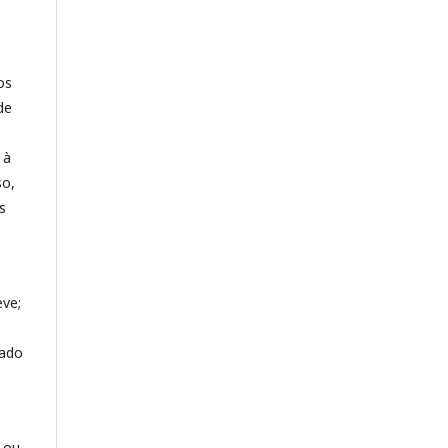
os
de
 à
so,
s
eve;
cado
 ou