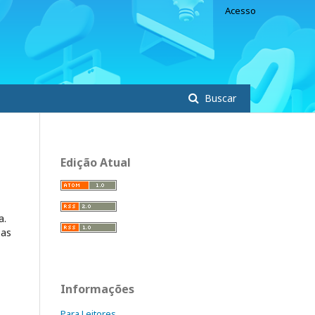
Acesso
Buscar
Edição Atual
a.
 as
Informações
Para Leitores