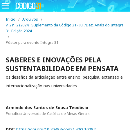
Início
/
Arquivos
/
v. 2 n. 2 (2024): Suplemento da Código 31 - Jul./Dez. Anais do Integra
31-Edição 2024
/
Pôster para evento Integra 31
SABERES E INOVAÇÕES PELA
SUSTENTABILIDADE EM PENSATA
os desafios da articulação entre ensino, pesquisa, extensão e
internacionalização nas universidades
Armindo dos Santos de Sousa Teodósio
Pontifícia Universidade Católica de Minas Gerais
DOI:
https://doi.org/10.70493/cod31.v2i2.10292